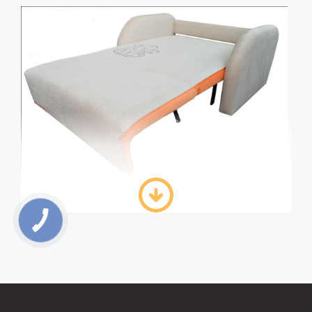
Кресло-кровать — это практичное и стильное
решение для любого жилого пространства,
особенно для квартир с ограниченной площадью.
Этот предмет мебели сочетает в себе комфорт
сиденья и возможность быстрой трансформации в
полноценное спальное место, что делает его