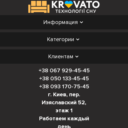
идеальным для неожиданных гостей или
ежедневного использования в небольших
помещениях.
Информация
Преимущества кресла-
Категории
кровати:
Компактность и функциональность. Кресло-кровать
Клиентам
эффективно экономит пространство, занимая
+38 067 929-45-45
минимум места в сложенном виде.
+38 050 133-45-45
Удобство раскладывания. Современные модели
+38 093 170-75-45
оснащены механизмами трансформации, такими как
г. Киев, пер.
система "книжка" или "еврокнижка", что позволяет
Изяславский 52,
легко и быстро превратить кресло в кровать.
этаж 1
Разнообразие дизайнов и материалов. Кресла-
Работаем каждый
кровати доступны в разных стилях — от
день