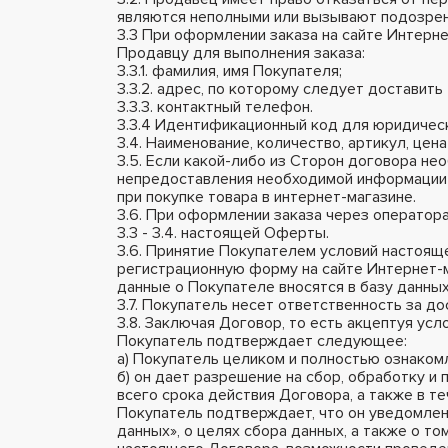
являются неполными или вызывают подозрен
3.3 При оформлении заказа на сайте Интер
Продавцу для выполнения заказа:
3.3.1. фамилия, имя Покупателя;
3.3.2. адрес, по которому следует доставить
3.3.3. контактный телефон.
3.3.4 Идентификационный код для юридичес
3.4. Наименование, количество, артикул, це
3.5. Если какой-либо из Сторон договора не
непредоставления необходимой информации 
при покупке товара в интернет-магазине.
3.6. При оформлении заказа через оператора
3.3 - 3.4. настоящей Оферты.
3.6. Принятие Покупателем условий настоя
регистрационную форму на сайте Интернет-
данные о Покупателе вносятся в базу данны
3.7. Покупатель несет ответственность за 
3.8. Заключая Договор, то есть акцептуя ус
Покупатель подтверждает следующее:
а) Покупатель целиком и полностью ознакомл
б) он дает разрешение на сбор, обработку 
всего срока действия Договора, а также в т
Покупатель подтверждает, что он уведомлен
данных», о целях сбора данных, а также о 