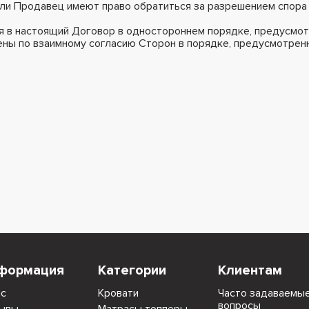
или Продавец имеют право обратиться за разрешением спора
я в настоящий Договор в одностороннем порядке, предусмотре
сены по взаимному согласию Сторон в порядке, предусмотр
формация
Категории
Клиентам
ас
Кровати
Часто задаваемы
вопросы