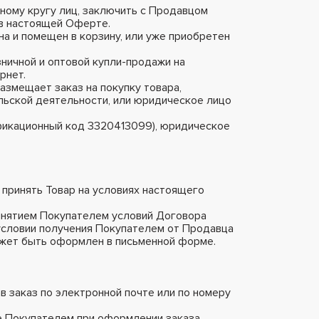
нному кругу лиц, заключить с Продавцом
 в настоящей Оферте.
на и помещен в корзину, или уже приобретен
озничной и оптовой купли-продажи на
рнет.
азмещает заказ на покупку товара,
льской деятельности, или юридическое лицо
икационный код 3320413099), юридическое
 принять Товар на условиях настоящего
инятием Покупателем условий Договора
 условии получения Покупателем от Продавца
ожет быть оформлен в письменной форме.
в заказ по электронной почте или по номеру
ые Покупателем при оформлении заказа,