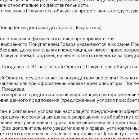
ие относительно их действительности.
нет-магазина Покупатель обязуется предоставить следующу
 Товар (если доставка до адреса Покупателя);
кого лица или физического-лица предпринимателя.
на выбранного Покупателем Товара указываются в корзине По
обходима дополнительная информация, он имеет право запрос
Покупателем, Продавец не несет ответственности за предо
 Продавца (п. 3.1. настоящей Оферты) Покупатель обязуется
щей Оферты осуществляется посредством внесения Покупат
магазина или при оформлении Заказа через оператора. Посл
х Продавца.
достоверность предоставленной информации при оформлении 
ловия данного предложения (предложенные условия приобрете
ен, и согласен с условиями настоящего предложения (оферт
и передачу персональных данных, разрешение на обработку п
ечение неограниченного срока после окончания его действия
 (без дополнительного уведомления) о правах, установленн
том, что его персональные данные передаются Продавцу с це