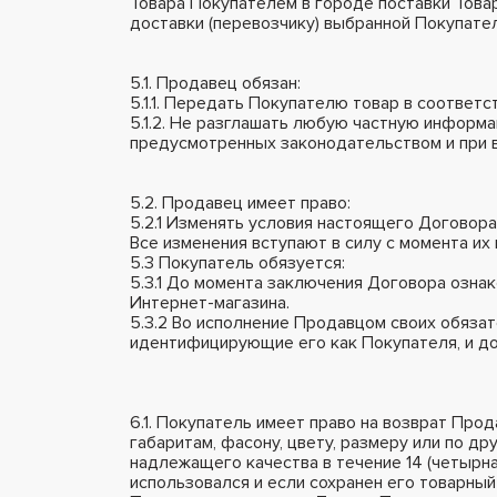
Товара Покупателем в городе поставки Това
доставки (перевозчику) выбранной Покупате
5.1. Продавец обязан:
5.1.1. Передать Покупателю товар в соответ
5.1.2. Не разглашать любую частную информа
предусмотренных законодательством и при 
5.2. Продавец имеет право:
5.2.1 Изменять условия настоящего Договора
Все изменения вступают в силу с момента их 
5.3 Покупатель обязуется:
5.3.1 До момента заключения Договора озна
Интернет-магазина.
5.3.2 Во исполнение Продавцом своих обяз
идентифицирующие его как Покупателя, и д
6.1. Покупатель имеет право на возврат Про
габаритам, фасону, цвету, размеру или по д
надлежащего качества в течение 14 (четырна
использовался и если сохранен его товарный