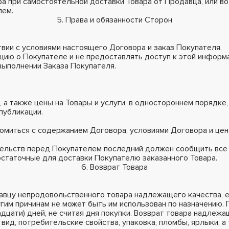
ра при самостоятельной доставки Товара от Продавца, или 
лем.
5. Права и обязанности Сторон
ствии с условиями настоящего Договора и заказ Покупателя.
цию о Покупателе и не предоставлять доступ к этой информа
выполнении Заказа Покупателя.
, а также цены на Товары и услуги, в одностороннем порядке,
публикации.
комиться с содержанием Договора, условиями Договора и це
ательств перед Покупателем последний должен сообщить все
остаточные для доставки Покупателю заказанного Товара.
6. Возврат Товара
давцу непродовольственного товара надлежащего качества, 
ругим причинам не может быть им использован по назначению.
дцати) дней, не считая дня покупки. Возврат товара надлежа
 вид, потребительские свойства, упаковка, пломбы, ярлыки, 