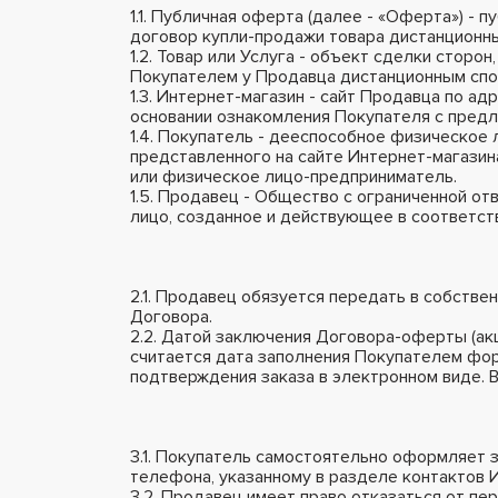
1.1. Публичная оферта (далее - «Оферта») -
договор купли-продажи товара дистанционны
1.2. Товар или Услуга - объект сделки стор
Покупателем у Продавца дистанционным спо
1.3. Интернет-магазин - сайт Продавца по ад
основании ознакомления Покупателя с пред
1.4. Покупатель - дееспособное физическое 
представленного на сайте Интернет-магазин
или физическое лицо-предприниматель.
1.5. Продавец - Общество с ограниченной
лицо, созданное и действующее в соответс
2.1. Продавец обязуется передать в собстве
Договора.
2.2. Датой заключения Договора-оферты (а
считается дата заполнения Покупателем фор
подтверждения заказа в электронном виде. 
3.1. Покупатель самостоятельно оформляет з
телефона, указанному в разделе контактов 
3.2. Продавец имеет право отказаться от пе