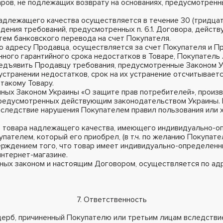
аров, не подлежащих возврату на основаниях, предусмотренн
надлежащего качества осуществляется в течение 30 (тридцат
дения требований, предусмотренных п. 6.1. Договора, дейс
тем банковского перевода на счет Покупателя.
по адресу Продавца, осуществляется за счет Покупателя и 
нного гарантийного срока недостатков в Товаре, Покупатель 
редъявить Продавцу требования, предусмотренные Законом У
странении недостатков, срок на их устранение отсчитываетс
такому Товару.
нных Законом Украины «О защите прав потребителей», произ
редусмотренных действующим законодательством Украины. П
следствие нарушения Покупателем правил пользования или хр
 от товара надлежащего качества, имеющего индивидуально-о
ателем, который его приобрел, (в т.ч. по желанию Покупате
верждением того, что товар имеет индивидуально-определенн
интернет-магазине.
енных законом и настоящим Договором, осуществляется по адр
7. Ответственность
 ущерб, причиненный Покупателю или третьим лицам вследств