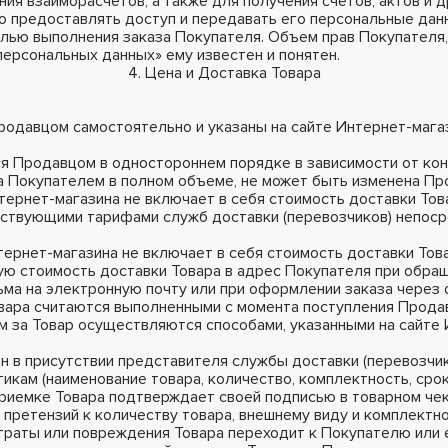
ия взаиморасчетов, а также для получения счетов, актов и 
во предоставлять доступ и передавать его персональные дан
ью выполнения заказа Покупателя. Объем прав Покупателя,
персональных данных» ему известен и понятен.
4. Цена и Доставка Товара
родавцом самостоятельно и указаны на сайте Интернет-магази
ься Продавцом в одностороннем порядке в зависимости от ко
а Покупателем в полном объеме, не может быть изменена П
Интернет-магазина не включает в себя стоимость доставки То
йствующими тарифами служб доставки (перевозчиков) непос
нтернет-магазина не включает в себя стоимость доставки Тов
ую стоимость доставки Товара в адрес Покупателя при обр
ьма на электронную почту или при оформлении заказа через 
вара считаются выполненными с момента поступления Продав
м за Товар осуществляются способами, указанными на сайте 
н в присутствии представителя службы доставки (перевозчи
кам (наименование товара, количество, комплектность, срок
приемке Товара подтверждает своей подписью в товарном чеке
 претензий к количеству товара, внешнему виду и комплектно
 утраты или повреждения Товара переходит к Покупателю или