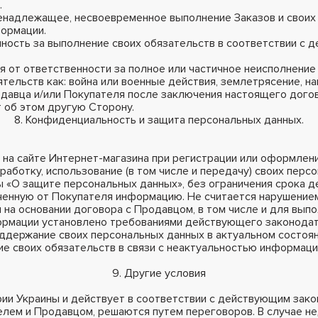
.
 ненадлежащее, несвоевременное выполнение Заказов и своих
ормации.
енность за выполнение своих обязательств в соответствии с
 от ответственности за полное или частичное неисполнение
ельств как: война или военные действия, землетрясение, на
одавца и/или Покупателя после заключения настоящего догов
 об этом другую Сторону.
8. Конфиденциальность и защита персональных данных.
е на сайте Интернет-магазина при регистрации или оформлен
аботку, использование (в том числе и передачу) своих перс
 «О защите персональных данных», без ограничения срока де
лученную от Покупателя информацию. Не считается нарушен
 на основании договора с Продавцом, в том числе и для вып
формации установлено требованиями действующего законодат
оддержание своих персональных данных в актуальном состоян
е своих обязательств в связи с неактуальностью информаци
9. Другие условия
рии Украины и действует в соответствии с действующим зак
елем и Продавцом, решаются путем переговоров. В случае н