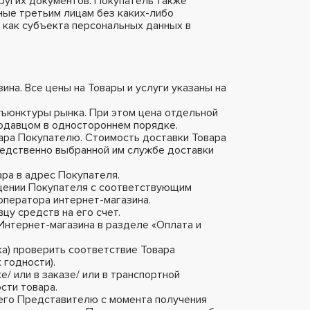
других документов. Покупатель также
ные третьим лицам без каких-либо
 как субъекта персональных данных в
на. Все цены на Товары и услуги указаны на
нъюнктуры рынка. При этом цена отдельной
родавцом в одностороннем порядке.
вара Покупателю. Стоимость доставки Товара
редственно выбранной им службе доставки
ара в адрес Покупателя.
ащении Покупателя с соответствующим
оператора интернет-магазина.
цу средств на его счет.
Интернет-магазина в разделе «Оплата и
ка) проверить соответствие Товара
 годности).
/ или в заказе/ или в транспортной
сти товара.
 его Представителю с момента получения