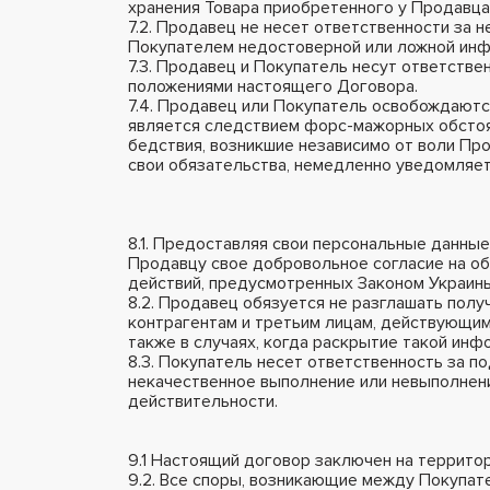
хранения Товара приобретенного у Продавца
7.2. Продавец не несет ответственности за
Покупателем недостоверной или ложной инф
7.3. Продавец и Покупатель несут ответств
положениями настоящего Договора.
7.4. Продавец или Покупатель освобождаются
является следствием форс-мажорных обстоят
бедствия, возникшие независимо от воли Пр
свои обязательства, немедленно уведомляет
8.1. Предоставляя свои персональные данны
Продавцу свое добровольное согласие на обр
действий, предусмотренных Законом Украины
8.2. Продавец обязуется не разглашать по
контрагентам и третьим лицам, действующим
также в случаях, когда раскрытие такой ин
8.3. Покупатель несет ответственность за п
некачественное выполнение или невыполнени
действительности.
9.1 Настоящий договор заключен на террито
9.2. Все споры, возникающие между Покупат