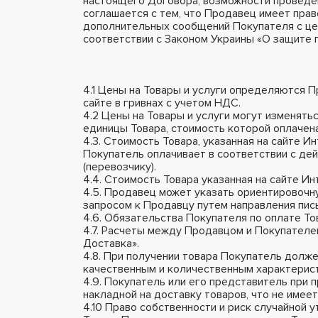
настоящего Договора, возможности проведен
соглашается с тем, что Продавец имеет пра
дополнительных сообщений Покупателя с цел
соответствии с Законом Украины «О защите 
4.1 Цены на Товары и услуги определяются П
сайте в гривнах с учетом НДС.
4.2 Цены на Товары и услуги могут изменят
единицы Товара, стоимость которой оплачен
4.3. Стоимость Товара, указанная на сайте 
Покупатель оплачивает в соответствии с де
(перевозчику).
4.4. Стоимость Товара указанная на сайте И
4.5. Продавец может указать ориентировочн
запросом к Продавцу путем направления пис
4.6. Обязательства Покупателя по оплате То
4.7. Расчеты между Продавцом и Покупателе
Доставка».
4.8. При получении товара Покупатель долже
качественным и количественным характеристи
4.9. Покупатель или его представитель при 
накладной на доставку товаров, что не имеет
4.10 Право собственности и риск случайной