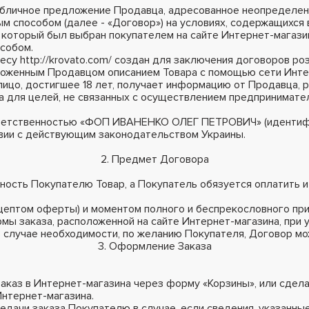
 публичное предложение Продавца, адресованное неопределе
м способом (далее - «Договор») на условиях, содержащихся
он, который был выбран покупателем на сайте Интернет-магази
собом.
ресу http://krovato.com/ создан для заключения договоров р
ложенным Продавцом описанием Товара с помощью сети Инте
лицо, достигшее 18 лет, получает информацию от Продавца, р
а для целей, не связанных с осуществлением предпринимате
 ответственностью «ФОП ИВАНЕНКО ОЛЕГ ПЕТРОВИЧ» (идентиф
твии с действующим законодательством Украины.
2. Предмет Договора
нность Покупателю Товар, а Покупатель обязуется оплатить и
кцептом оферты) и моментом полного и беспрекословного пр
мы заказа, расположенной на сайте Интернет-магазина, при
В случае необходимости, по желанию Покупателя, Договор м
3. Оформление Заказа
аказ в Интернет-магазина через форму «Корзины», или сдела
Интернет-магазина.
редачи заказа Покупателю в случае, если сведения, указанн