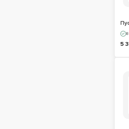
Пу
В
5 