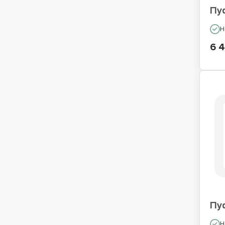
Пу
Н
6 
Пу
Н