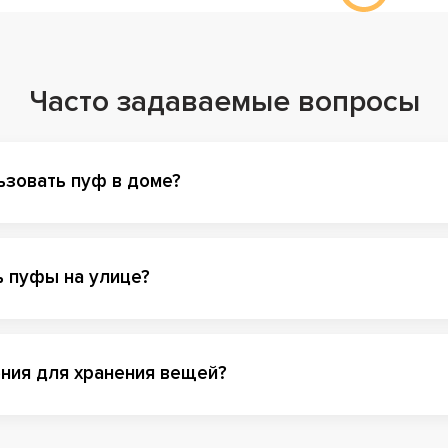
актным размерам пуф легко перемещать, что позволяет быс
тетика и стиль
Часто задаваемые вопросы
 являются не только функциональным, но и стильным элеме
ру форм, цветов и материалов, пуфы могут подчеркнуть люб
ожете выбрать модель, которая идеально дополнит ваше прос
ьзовать пуф в доме?
орот, гармонично вписавшись в общий дизайн.
нкциональность и комфорт
ь пуфы на улице?
ие пуфы имеют встроенные отделения для хранения, что поз
ерживать порядок. Это особенно удобно для небольших квар
ение. Пуфы также могут служить местом для хранения мелочей
ния для хранения вещей?
вляя вашему дому дополнительный комфорт.
знообразие материалов и фо