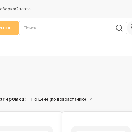
 сборка
Оплата
алог
ртировка:
По цене (по возрастанию)