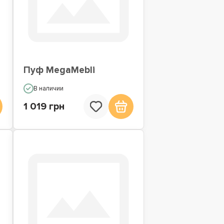
Пуф MegaMebli
В наличии
1 019 грн