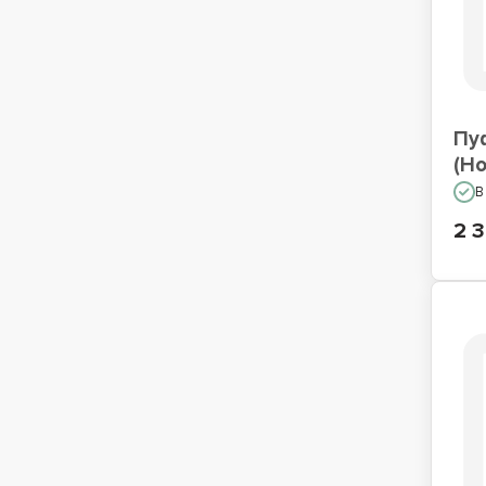
Пу
(Н
В
2 3