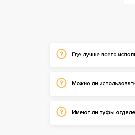
комп
Эс
Пуфы
выбо
Вы м
Где лучше всего испол
наоб
Фу
Можно ли использоват
Мног
подд
знач
Имеют ли пуфы отделе
доба
Ра