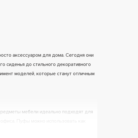
росто аксессуаром для дома. Сегодня они
го сиденья до стильного декоративного
тимент моделей, которые станут отличным
 предметы мебели идеально подходят для
е офиса. Пуфы можно использовать как
й журнальный столик. Благодаря