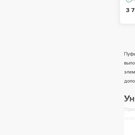
3 7
Пуфы
выпо
элем
допо
Ун
Одно
любо
удоб