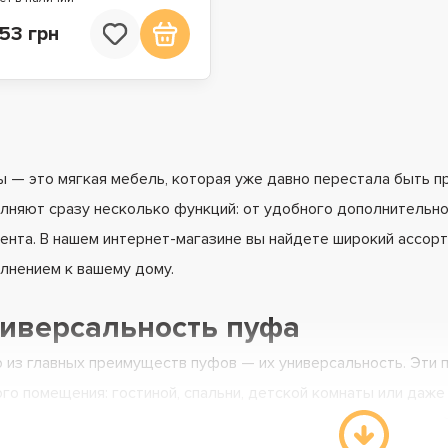
53 грн
 — это мягкая мебель, которая уже давно перестала быть п
лняют сразу несколько функций: от удобного дополнительно
ента. В нашем интернет-магазине вы найдете широкий ассор
лнением к вашему дому.
иверсальность пуфа
 из главных преимуществ пуфов — их универсальность. Эти
го помещения: гостиной, спальни, детской комнаты или даж
ное сиденье, подставку для ног или даже импровизированны