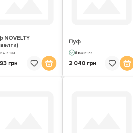
ф NOVELTY
Пуф
овелти)
 наличии
В наличии
93 грн
2 040 грн