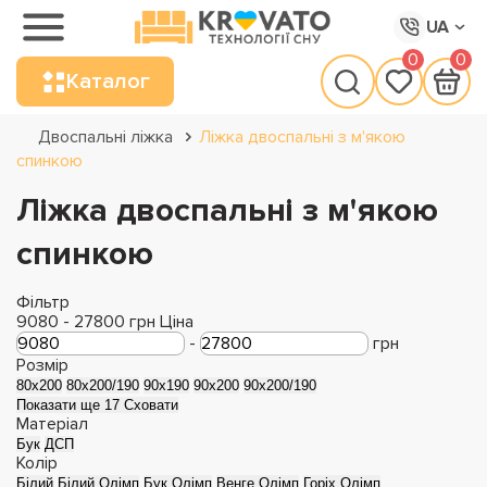
UA
0
0
Каталог
Двоспальні ліжка
Ліжка двоспальні з м'якою
спинкою
Ліжка двоспальні з м'якою
спинкою
Фільтр
9080
-
27800
грн
Ціна
-
грн
Розмір
80x200
80x200/190
90x190
90x200
90x200/190
Показати ще 17
Сховати
Матеріал
Бук
ДСП
Колір
Білий
Білий Олімп
Бук Олімп
Венге Олімп
Горіх Олімп