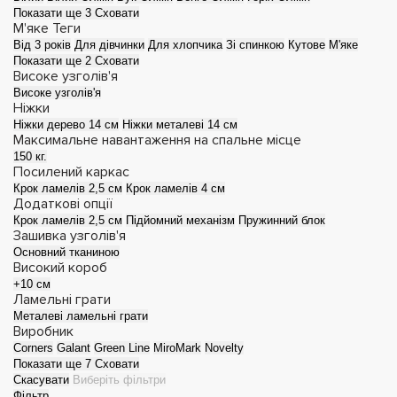
Показати ще 3
Сховати
М'яке
Теги
Від 3 років
Для дівчинки
Для хлопчика
Зі спинкою
Кутове
М'яке
Показати ще 2
Сховати
Високе узголів'я
Високе узголів'я
Ніжки
Ніжки дерево 14 см
Ніжки металеві 14 см
Максимальне навантаження на спальне місце
150 кг.
Посилений каркас
Крок ламелів 2,5 см
Крок ламелів 4 см
Додаткові опції
Крок ламелів 2,5 см
Підйомний механізм
Пружинний блок
Зашивка узголів'я
Основний тканиною
Високий короб
+10 см
Ламельні грати
Металеві ламельні грати
Виробник
Corners
Galant
Green Line
MiroMark
Novelty
Показати ще 7
Сховати
Скасувати
Виберіть фільтри
Фільтр