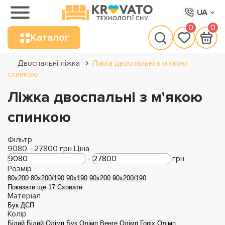
UA
0
0
Каталог
Двоспальні ліжка
Ліжка двоспальні з м'якою
спинкою
Ліжка двоспальні з м'якою
спинкою
Фільтр
9080
-
27800
грн
Ціна
-
грн
Розмір
80x200
80x200/190
90x190
90x200
90x200/190
Показати ще 17
Сховати
Матеріал
Бук
ДСП
Колір
Білий
Білий Олімп
Бук Олімп
Венге Олімп
Горіх Олімп