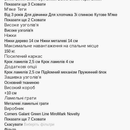
Показати ще 3
Сховати
М'яке
Теги
Від 3 років
Для дівчинки
Для хлопчика
Зі спинкою
Кутове
М'яке
Показати ще 2
Сховати
Високе узголів'я
Високе узголів'я
Ніжки
Ніжки дерево 14 см
Ніжки металеві 14 см
Максимальне навантаження на спальне місце
150 кг.
Посилений каркас
Крок ламелів 2,5 см
Крок ламелів 4 см
Додаткові опції
Крок ламелів 2,5 см
Підйомний механізм
Пружинний блок
Зашивка узголів'я
Основний тканиною
Високий короб
+10 см
Ламельні грати
Металеві ламельні грати
Виробник
Corners
Galant
Green Line
MiroMark
Novelty
Показати ще 7
Сховати
Скасувати
Виберіть фільтри
Фільтр