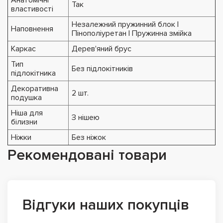
Так
властивості
Незалежний пружинний блок |
Наповнення
Пінополіуретан | Пружинна змійка
Каркас
Дерев'яний брус
Тип
Без підлокітників
підлокітника
Декоративна
2 шт.
подушка
Ніша для
З нішею
білизни
Ніжки
Без ніжок
Рекомендовані товари
Відгуки наших покупців