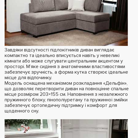
Завдяки відсутності підлокітників диван виглядає
компактно та ідеально вписується навіть у невеликі
кімнати або може слугувати центральним акцентом у
просторі. М’яке сидіння з анатомічними властивостями
забезпечує зручність, а форма кутка створює ідеальне
місце для відпочинку.
Модель оснащена механізмом розкладання «Дельфін»,
що дозволяє перетворити диван на повноцінне спальне
місце розміром 203×155 см. Наповнення з незалежного
пружинного блоку, пінополіуретану та пружинної змійки
забезпечує ортопедичну підтримку і комфорт для
щоденного сну.