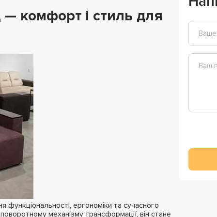
Нап
 — комфорт і стиль для
я функціональності, ергономіки та сучасного
 поворотному механізму трансформації, він стане