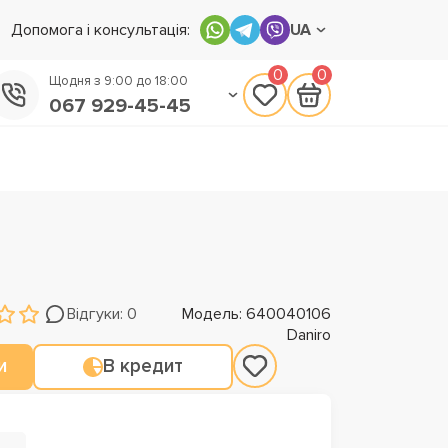
Допомога і консультація:
UA
0
0
Щодня з 9:00 до 18:00
067 929-45-45
050 133-45-45
093 170-75-45
Відгуки: 0
Модель: 640040106
Daniro
и
В кредит