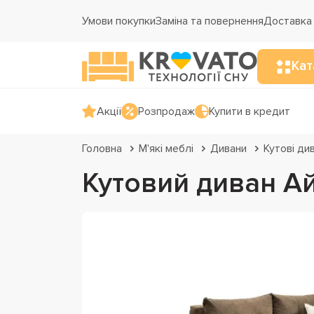
Умови покупки
Заміна та повернення
Доставка 
Кат
Акції
Розпродаж
Купити в кредит
Головна
М'які меблі
Дивани
Кутові ди
Кутовий диван А