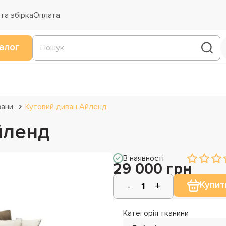
та збірка
Оплата
алог
вани
Кутовий диван Айленд
йленд
В наявності
29 000 грн
Купит
Категорія тканини