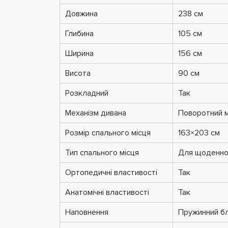
Довжина
238 см
Глибина
105 см
Ширина
156 см
Висота
90 см
Розкладний
Так
Механізм дивана
Поворотний м
Розмір спального місця
163×203 см
Тип спального місця
Для щоденно
Ортопедичні властивості
Так
Анатомічні властивості
Так
Наповнення
Пружинний бл