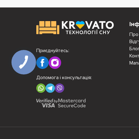
Ін
Про
Відг
Бло
Приєднуйтесь:
Кон
Мап
Допомога і консультація: