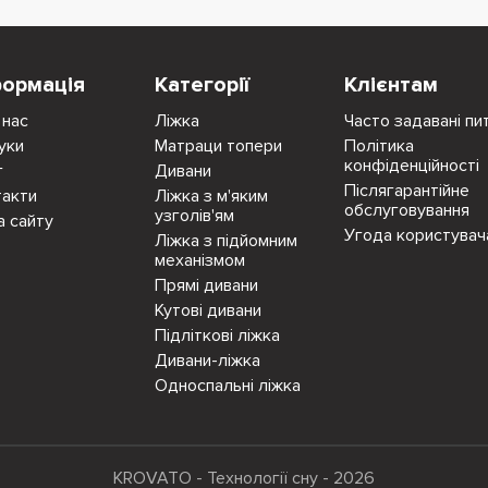
формація
Категорії
Клієнтам
 нас
Ліжка
Часто задавані пи
уки
Матраци топери
Політика
конфіденційності
г
Дивани
Післягарантійне
такти
Ліжка з м'яким
обслуговування
узголів'ям
а сайту
Угода користувач
Ліжка з підйомним
механізмом
Прямі дивани
Кутові дивани
Підліткові ліжка
Дивани-ліжка
Односпальні ліжка
KROVATO - Технології сну - 2026