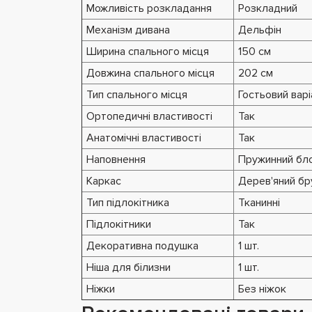
Можливість розкладання
Розкладний
Механізм дивана
Дельфін
Ширина спального місця
150 см
Довжина спального місця
202 см
Тип спального місця
Гостьовий варі
Ортопедичні властивості
Так
Анатомічні властивості
Так
Наповнення
Пружинний блок
Каркас
Дерев'яний бр
Тип підлокітника
Тканинні
Підлокітники
Так
Декоративна подушка
1 шт.
Ніша для білизни
1 шт.
Ніжки
Без ніжок