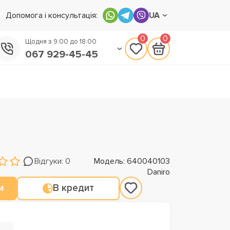
Допомога і консультація:
UA
0
0
Щодня з 9:00 до 18:00
067 929-45-45
050 133-45-45
093 170-75-45
Відгуки: 0
Модель: 640040103
Daniro
и
В кредит