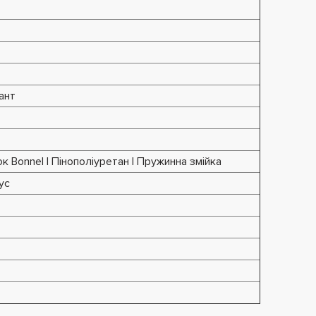
ант
 Bonnel | Пінополіуретан | Пружинна змійка
ус