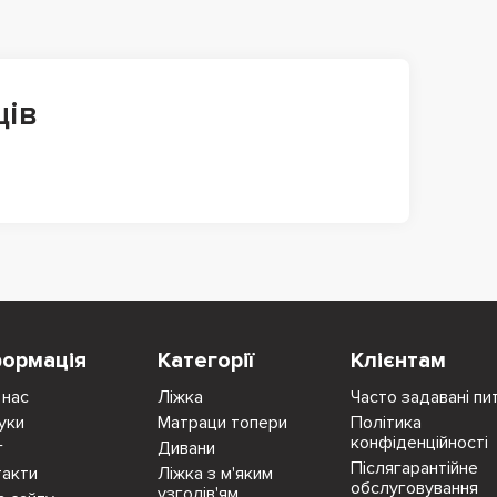
ців
формація
Категорії
Клієнтам
 нас
Ліжка
Часто задавані пи
уки
Матраци топери
Політика
конфіденційності
г
Дивани
Післягарантійне
такти
Ліжка з м'яким
обслуговування
узголів'ям