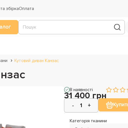
та збірка
Оплата
алог
вани
Кутовий диван Канзас
анзас
В наявності
31 400 грн
Купит
Категорія тканини