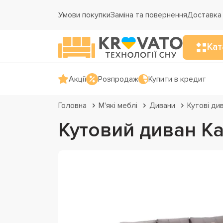
Умови покупки
Заміна та повернення
Доставка 
Кат
Акції
Розпродаж
Купити в кредит
Головна
М'які меблі
Дивани
Кутові ди
Кутовий диван К