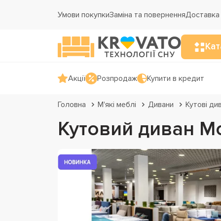
Умови покупки
Заміна та повернення
Доставка 
Кат
Акції
Розпродаж
Купити в кредит
Головна
М'які меблі
Дивани
Кутові ди
Кутовий диван М