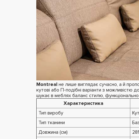
Montreal
не лише виглядає сучасно, а й пропон
кутові або П-подібні варіанти з можливістю д
шукає в меблях баланс стилю, функціонально
Характеристика
Тип виробу
Ку
Тип тканини
Ба
Довжина (см)
28