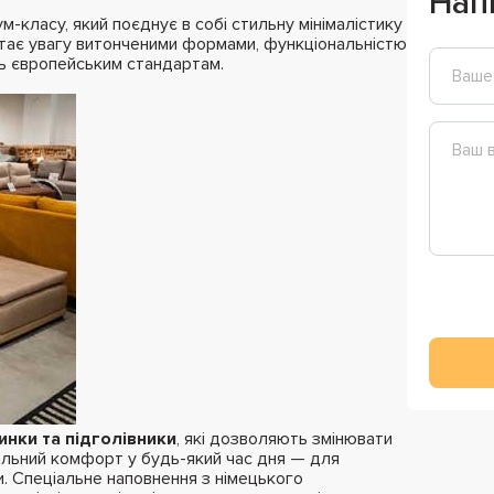
Нап
-класу, який поєднує в собі стильну мінімалістику
ртає увагу витонченими формами, функціональністю
ть європейським стандартам.
инки та підголівники
, які дозволяють змінювати
альний комфорт у будь-який час дня — для
и. Спеціальне наповнення з німецького