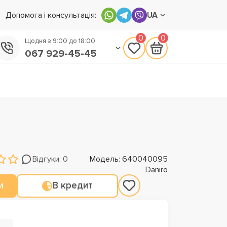
Допомога і консультація:
UA
0
0
Щодня з 9:00 до 18:00
067 929-45-45
050 133-45-45
093 170-75-45
Відгуки: 0
Модель: 640040095
Daniro
и
В кредит