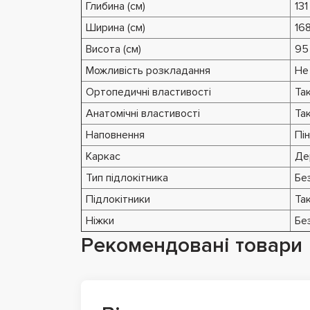
Глибина (см)
131
Ширина (см)
16
Висота (см)
95
Можливість розкладання
Не
Ортопедичні властивості
Та
Анатомічні властивості
Та
Наповнення
Пі
Каркас
Де
Тип підлокітника
Без
Підлокітники
Та
Ніжки
Бе
Рекомендовані товари