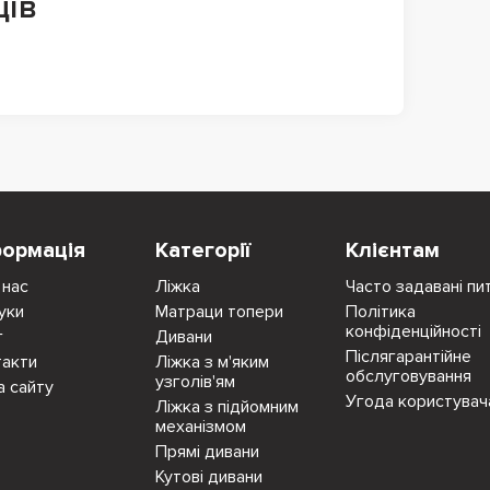
ців
формація
Категорії
Клієнтам
 нас
Ліжка
Часто задавані пи
уки
Матраци топери
Політика
конфіденційності
г
Дивани
Післягарантійне
такти
Ліжка з м'яким
обслуговування
узголів'ям
а сайту
Угода користувач
Ліжка з підйомним
механізмом
Прямі дивани
Кутові дивани