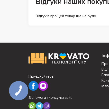
Відгуки наших покуп
Відгуків про цей товар ще не було.
Ін
Про
Відг
Бло
Приєднуйтесь:
Кон
Мап
Допомога і консультація: