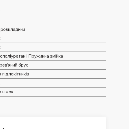
8
 розкладний
к
к
нополіуретан | Пружинна змійка
рев'яний брус
 підлокітників
к
з ніжок