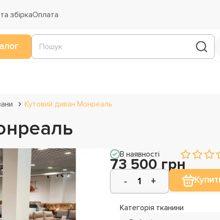
та збірка
Оплата
алог
вани
Кутовий диван Монреаль
онреаль
В наявності
73 500 грн
Купит
Категорія тканини