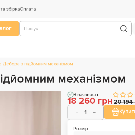
та збірка
Оплата
алог
о Дебора з підйомним механізмом
підйомним механізмом
В наявності
18 260 грн
20 194 
Купит
Розмір