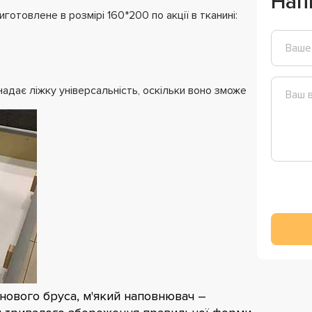
Нап
отовлене в розмірі 160*200 по акції в тканині:
надає ліжку універсальність, оскільки воно зможе
снового бруса, м'який наповнювач –