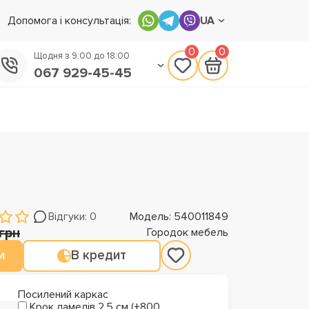
Допомога і консультація:
UA
0
0
Щодня з 9:00 до 18:00
067 929-45-45
050 133-45-45
093 170-75-45
Відгуки: 0
Модель: 540011849
грн
Городок мебель
и
В кредит
Посилений каркас
Крок ламелів 2,5 см (+800