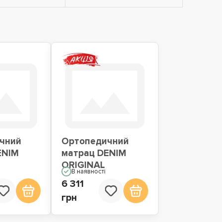
чний
Ортопедичний
ENIM
матрац DENIM
ORIGINAL
В наявності
6 311
грн