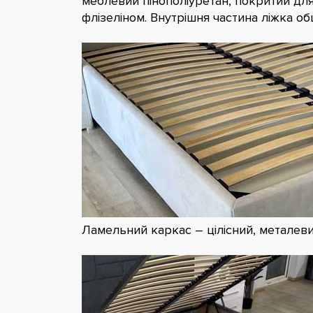
меблевий пінополіуретан, покритий д
флізеліном. Внутрішня частина ліжка о
Ламельний каркас – цілісний, металев