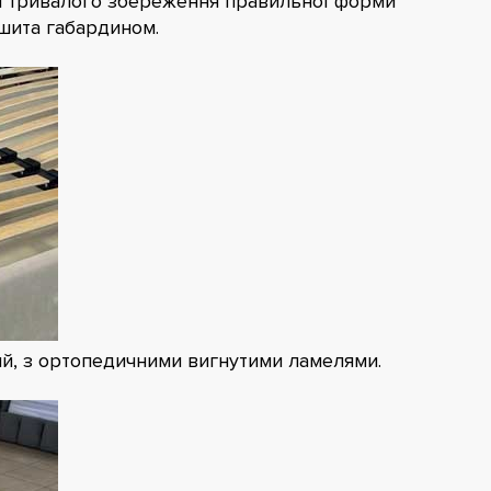
ля тривалого збереження правильної форми
бшита габардином.
ий, з ортопедичними вигнутими ламелями.