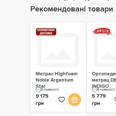
Рекомендовані товари
Матрас Highfoam
Ортопеди
Noble Argentum
матрац D
Star
INDIGO
В наявності
В наявності
9 175
5 779
грн
грн