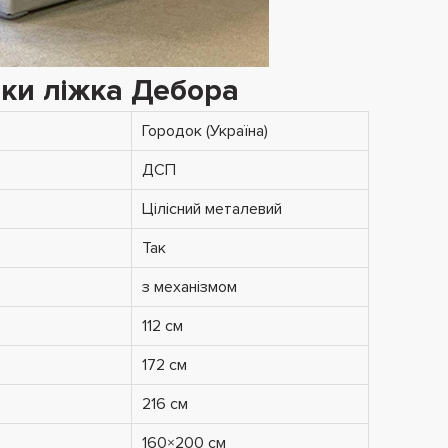
ки ліжка Дебора
Городок (Україна)
ДСП
Цілісний металевий
Так
з механізмом
112 см
172 см
216 см
160×200 см