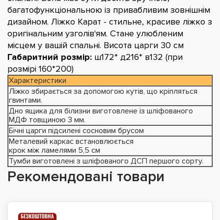
багатофункціональною із привабливим зовнішнім
дизайном. Ліжко Карат - стильне, красиве ліжко з
оригінальним узголів'ям. Стане улюбленим
місцем у вашій спальні. Висота царги 30 см
Габаритний розмір:
ш172* д216* в132 (при
розмірі 160*200)
Характеристики
Ліжко збирається за допомогою кутів, що кріпляться
гвинтами.
Дно ящика для білизни виготовлене із шліфованого
МДФ товщиною 3 мм.
Бічні царги підсилені сосновим брусом
Металевий каркас встановлюється
крок між ламелями 5,5 см
Тумби виготовлені з шліфованого ДСП першого сорту.
Рекомендовані товари