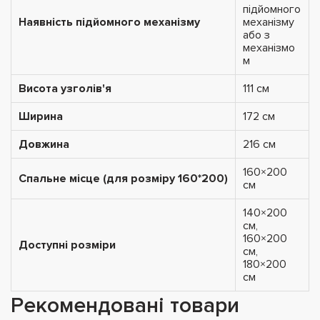
підйомного
Наявність підйомного механізму
механізму
або з
механізмо
м
Висота узголів'я
111 см
Ширина
172 см
Довжина
216 см
160×200
Спальне місце (для розміру 160*200)
см
140×200
см,
160×200
Доступні розміри
см,
180×200
см
Рекомендовані товари