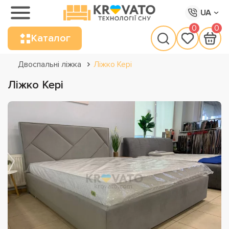
UA
0
0
Каталог
Двоспальні ліжка
Ліжко Кері
Ліжко Кері