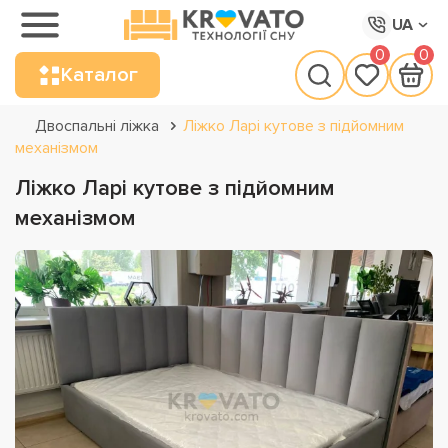
UA
0
0
Каталог
Двоспальні ліжка
Ліжко Ларі кутове з підйомним
механізмом
Ліжко Ларі кутове з підйомним
механізмом