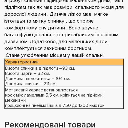
атрибут спальні. Підійде як маленьким дітям, так і
підліткам так як має розміри спального місця для
дорослої людини . Дитяче ліжко має мягке
ізголівья та мягку спинку , що сприяє
комфортному сну дитини . Воно зручне,
багатофункціональне із привабливим зовнішнім
дизайном. Додатково, для маленьких дітей,
комплектується захисним бортиком.
Стане улюбленим місцем у вашій спальні.
Характеристики
Висота спинки від підлоги –93 см.
Висота царги – 32 см.
Довжина підлокітника – 104 см.
Довжина спинки – 211 см.
Металевий каркас встановлюється
крок між ламелями 5,5 см, кріпиться на підйомні
механізми
працюючі на пневматиці від 750 до 1200 ньютон
Рекомендовані товари