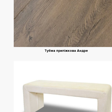
Тубма приліжкова Андре