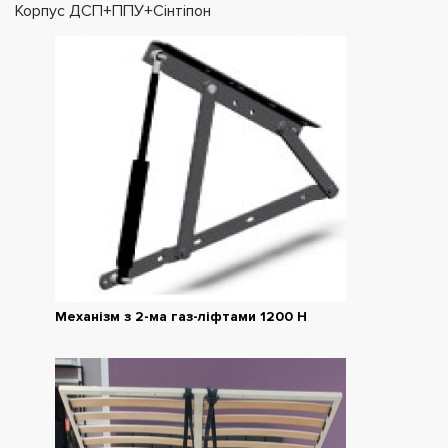
Корпус ДСП+ППУ+Сінтіпон
Механізм з 2-ма газ-ліфтами 1200 Н