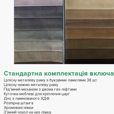
Стандартна комплектація включає
Цілісну металеву раму з буковими ламелями 38 шт.
Цілісну нижню металеву раму
Під'їмний механізм з двома газ-ліфтами
Куточки меблеві для кріплення царг
Дно з ламінованого ХДФ
Розпірна штанга
Хромовані ніжки
З'їмний чохол на низ ліжка