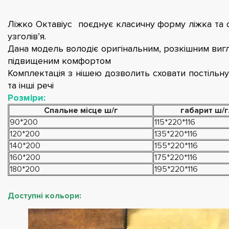
Ліжко Октавіус поєднує класичну форму ліжка та
узголів’я.
Дана модель володіє оригінальним, розкішним виг
підвищеним комфортом
Комплектація з нішею дозволить сховати постільну
та інші речі
Розміри:
Спальне місце ш/г
габарит ш/г
90*200
115*220*116
120*200
135*220*116
140*200
155*220*116
160*200
175*220*116
180*200
195*220*116
Доступні кольори: