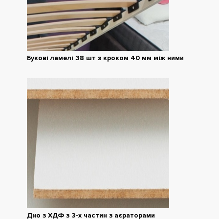
Букові ламелі 38 шт з кроком 40 мм між ними
Дно з ХДФ з 3-х частин з аєраторами