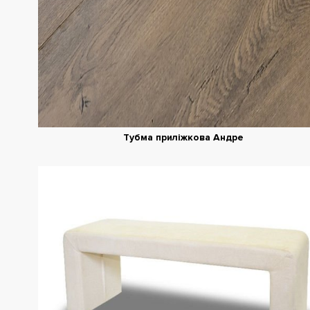
Тубма приліжкова Андре