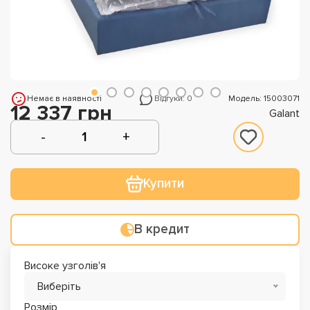
Немає в наявності
Відгуки: 0
Модель: 15003071
12 337 грн
Galant
Купити
В кредит
Високе узголів'я
Виберіть
Розмір