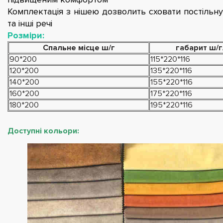
Комплектація з нішею дозволить сховати постільну
та інші речі
Розміри:
Спальне місце ш/г
габарит ш/г
90*200
115*220*116
120*200
135*220*116
140*200
155*220*116
160*200
175*220*116
180*200
195*220*116
Доступні кольори: