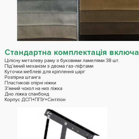
Стандартна комплектація включає
Цілісну металеву раму з буковими ламелями 38 шт.
Під'їмний механізм з двома газ-ліфтами
Куточки меблеві для кріплення царг
Розпірна штанга
Пластикові опірні ніжки
З'їмний чохол на низ ліжка
Дно ліжка спанбонд
Корпус ДСП+ППУ+Сінтіпон