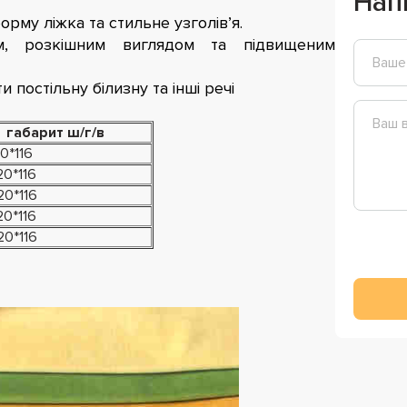
Нап
рму ліжка та стильне узголів’я.
м, розкішним виглядом та підвищеним
 постільну білизну та інші речі
габарит ш/г/в
0*116
20*116
20*116
20*116
20*116