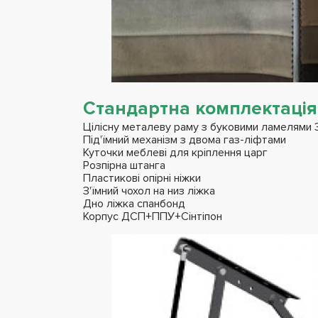
Стандартна комплектація
Цілісну металеву раму з буковими ламелями 3
Під'їмний механізм з двома газ-ліфтами
Куточки меблеві для кріплення царг
Розпірна штанга
Пластикові опірні ніжки
З'їмний чохол на низ ліжка
Дно ліжка спанбонд
Корпус ДСП+ППУ+Сінтіпон