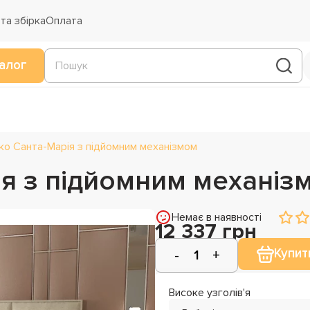
та збірка
Оплата
алог
ко Санта-Марія з підйомним механізмом
ія з підйомним механіз
Немає в наявності
12 337 грн
Купит
Високе узголів'я