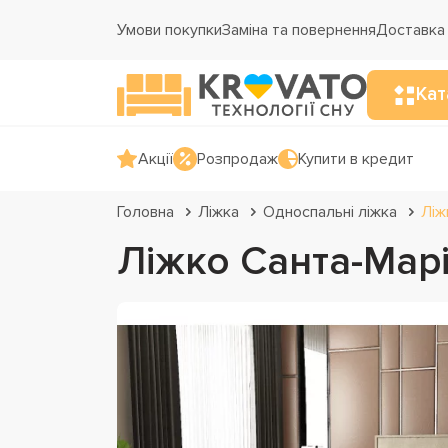
Умови покупки
Заміна та повернення
Доставка 
Кат
Акції
Розпродаж
Купити в кредит
Головна
Ліжка
Односпальні ліжка
Ліж
Ліжко Санта-Мар