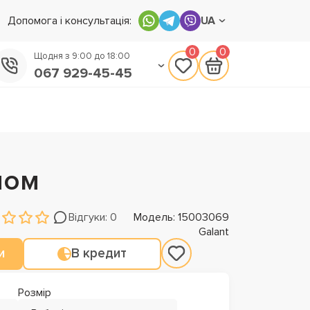
Допомога і консультація:
UA
0
0
Щодня з 9:00 до 18:00
067 929-45-45
050 133-45-45
093 170-75-45
мом
Відгуки: 0
Модель: 15003069
Galant
и
В кредит
Розмір