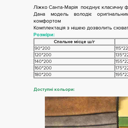
Ліжко Санта-Марія поєднує класичну фо
Дана модель володіє оригінальни
комфортом
Комплектація з нішею дозволить сховати
Розміри:
Спальне місце ш/г
90*200
115*22
120*200
135*2
140*200
155*2
160*200
175*2
180*200
195*2
Доступні кольори: