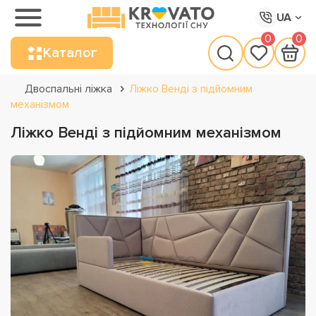
UA
0
0
Каталог
Двоспальні ліжка
Ліжко Венді з підйомним
механізмом
Ліжко Венді з підйомним механізмом