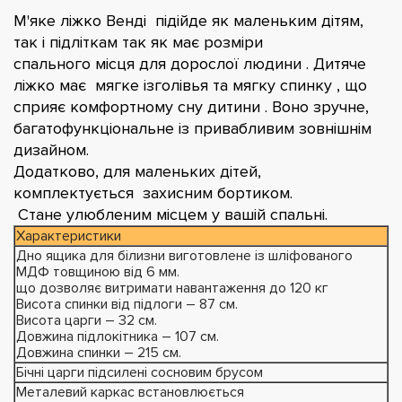
М'яке ліжко Венді підійде як маленьким дітям,
так і підліткам так як має розміри
спального місця для дорослої людини . Дитяче
ліжко має мягке ізголівья та мягку спинку , що
сприяє комфортному сну дитини . Воно зручне,
багатофункціональне із привабливим зовнішнім
дизайном.
Додатково, для маленьких дітей,
комплектується захисним бортиком.
Стане улюбленим місцем у вашій спальні.
Характеристики
Дно ящика для білизни виготовлене із шліфованого
МДФ товщиною від 6 мм.
що дозволяє витримати навантаження до 120 кг
Висота спинки від підлоги – 87 см.
Висота царги – 32 см.
Довжина підлокітника – 107 см.
Довжина спинки – 215 см.
Бічні царги підсилені сосновим брусом
Металевий каркас встановлюється