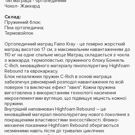
Тип матраца - ортопедичний
Чохол- Жаккард
Склад:
Пружинний блок;
Піна ортопедична;
Термовойлок
Ортопедичний матрац Faіno Kray - це помірно жорсткий
матрац висотою 17 см, з максимальним навантаженням до
110 кг на одне спальне місце Матрац складається з чохла
з жаккарда, термоповстью, пружинного блоку Боннель
C-Rich, інноваційного матеріалу пінополіуретану Highfoam
Rebound та єврокаркасу.
Блок незалежних пружин C-Rich в основі матраца
забезпечує рівномірний розподіл навантаження по всій
поверхні та виключає ефект "хвилі". Кожна пружина
виготовлена ​​з використанням технології насичення
мікроелементами вуглецю, що підвищує міцність кожної
пружини.
Внутрішній наповнювач Highfoam Rebound – це
інноваційний матеріал пінополіуретану нового покоління з
покращеними властивостями зносостійкості. Фізико-
механічні показники Highfoam Rebound зберігаються
незмінними навіть після дії тривалих циклічних