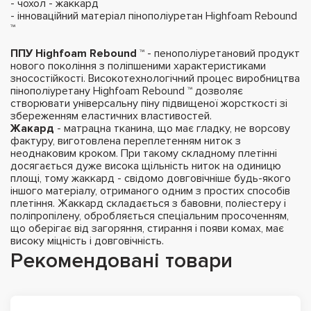
- чохол - жаккард
- інноваційний матеріал пінополіуретан Highfoam Rebound
™
ППУ Highfoam Rebound ™
- пенополіуретановий продукт
нового покоління з поліпшеними характеристиками
зносостійкості. Високотехнологічний процес виробництва
пінополіуретану Highfoam Rebound ™ дозволяє
створювати універсальну піну підвищеної жорсткості зі
збереженням еластичних властивостей.
Жакард
- матрацна тканина, що має гладку, не ворсову
фактуру, виготовлена ​​переплетенням ниток з
неоднаковим кроком. При такому складному плетінні
досягається дуже висока щільність ниток на одиницю
площі, тому жаккард - свідомо довговічніше будь-якого
іншого матеріалу, отриманого одним з простих способів
плетіння. Жаккард складається з бавовни, поліестеру і
поліпропілену, обробляється спеціальним просоченням,
що оберігає від загоряння, стирання і появи комах, має
високу міцність і довговічність.
Рекомендовані товари