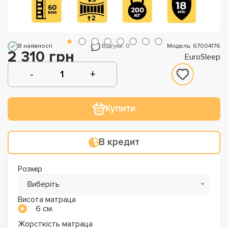
В наявності
Відгуки: 0
Модель: 67004176
2 310 грн
EuroSleep
Купити
В кредит
Розмір
Виберіть
Висота матраца
6 см.
Жорсткість матраца