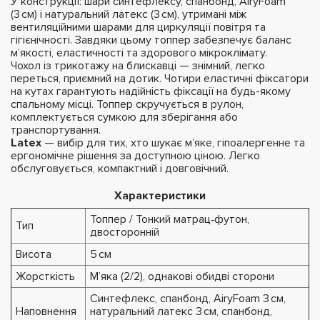
У конструкції: шари синтефлексу, спанбонд, AiryFoam
(3 см) і натуральний латекс (3 см), утримані між
вентиляційними шарами для циркуляції повітря та
гігієнічності. Завдяки цьому топпер забезпечує баланс
м’якості, еластичності та здорового мікроклімату.
Чохол із трикотажу на блискавці — знімний, легко
переться, приємний на дотик. Чотири еластичні фіксатори
на кутах гарантують надійність фіксації на будь-якому
спальному місці. Топпер скручується в рулон,
комплектується сумкою для зберігання або
транспортування.
Latex
— вибір для тих, хто шукає м’яке, гіпоалергенне та
ергономічне рішення за доступною ціною. Легко
обслуговується, компактний і довговічний.
Характеристики
Топпер / Тонкий матрац‑футон,
Тип
двосторонній
Висота
5 см
Жорсткість
М’яка (2/2), однакові обидві сторони
Синтефлекс, спанбонд, AiryFoam 3 см,
Наповнення
натуральний латекс 3 см, спанбонд,