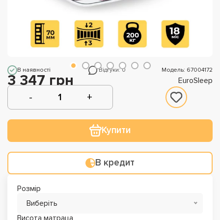
В наявності
Відгуки: 0
Модель: 67004172
3 347 грн
EuroSleep
Купити
В кредит
Розмір
Виберіть
Висота матраца