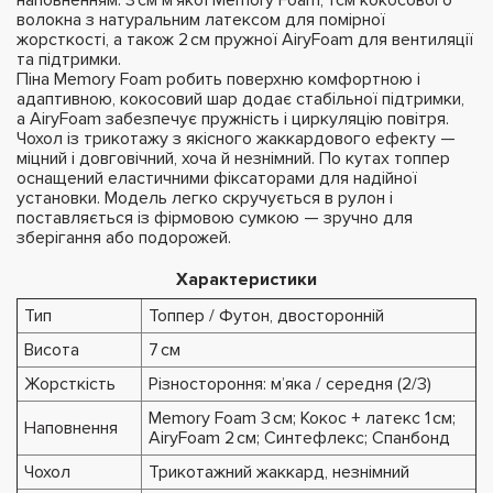
волокна з натуральним латексом для помірної
жорсткості, а також 2 см пружної AiryFoam для вентиляції
та підтримки.
Піна Memory Foam робить поверхню комфортною і
адаптивною, кокосовий шар додає стабільної підтримки,
а AiryFoam забезпечує пружність і циркуляцію повітря.
Чохол із трикотажу з якісного жаккардового ефекту —
міцний і довговічний, хоча й незнімний. По кутах топпер
оснащений еластичними фіксаторами для надійної
установки. Модель легко скручується в рулон і
поставляється із фірмовою сумкою — зручно для
зберігання або подорожей.
Характеристики
Тип
Топпер / Футон, двосторонній
Висота
7 см
Жорсткість
Різностороння: м’яка / середня (2/3)
Memory Foam 3 см; Кокос + латекс 1 см;
Наповнення
AiryFoam 2 см; Синтефлекс; Спанбонд
Чохол
Трикотажний жаккард, незнімний