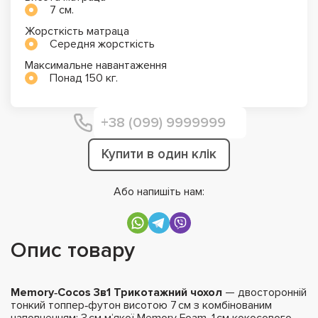
7 см.
Жорсткість матраца
Середня жорсткість
Максимальне навантаження
Понад 150 кг.
Купити в один клік
Або напишіть нам:
Опис товару
Memory‑Cocos 3в1 Трикотажний чохол
— двосторонній
тонкий топпер‑футон висотою 7 см з комбінованим
наповненням: 3 см м’якої Memory Foam, 1 см кокосового