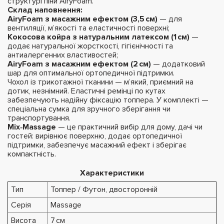
структурі піни AiryFoam.
Склад наповнення:
AiryFoam з масажним ефектом (3,5 см)
— для
вентиляції, м’якості та еластичності поверхні;
Кокосова койра з натуральним латексом (1 см)
—
додає натуральної жорсткості, гігієнічності та
антиалергенних властивостей;
AiryFoam з масажним ефектом (2 см)
— додатковий
шар для оптимальної ортопедичної підтримки.
Чохол із трикотажної тканини — м’який, приємний на
дотик, незнімний. Еластичні ремінці по кутах
забезпечують надійну фіксацію топпера. У комплекті —
спеціальна сумка для зручного зберігання чи
транспортування.
Mix‑Massage
— це практичний вибір для дому, дачі чи
гостей: вирівнює поверхню, додає ортопедичної
підтримки, забезпечує масажний ефект і зберігає
компактність.
Характеристики
Тип
Топпер / Футон, двосторонній
Серія
Massage
Висота
7 см