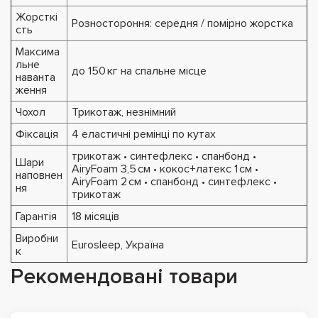
Жорсткі
Розностороння: середня / помірно жорстка
сть
Максима
льне
до 150 кг на спальне місце
наванта
ження
Чохол
Трикотаж, незнімний
Фіксація
4 еластичні ремінці по кутах
трикотаж • синтефлекс • спанбонд •
Шари
AiryFoam 3,5 см • кокос+латекс 1 см •
наповнен
AiryFoam 2 см • спанбонд • синтефлекс •
ня
трикотаж
Гарантія
18 місяців
Виробни
Eurosleep, Україна
к
Рекомендовані товари