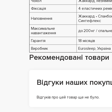
Чохол
Жаккард, незнімн
Фіксація
4 еластичних ремін
Жаккард • Спанбон
Наповнення
Синтефлекс
Максимальне
до 200 кг / спальн
навантаження
Гарантія
18 місяців
Виробник
Eurosleep, Україна
Рекомендовані товари
Відгуки наших покуп
Відгуків про цей товар ще не було.