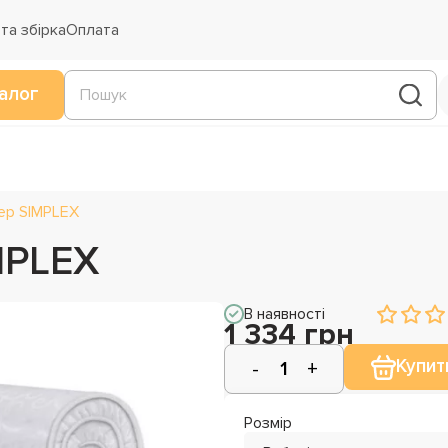
та збірка
Оплата
алог
ер SIMPLEX
MPLEX
В наявності
1 334 грн
Купит
Розмір