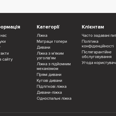
формація
Категорії
Клієнтам
 нас
Ліжка
Часто задавані пи
уки
Матраци топери
Політика
конфіденційності
г
Дивани
Післягарантійне
такти
Ліжка з м'яким
обслуговування
узголів'ям
а сайту
Угода користувач
Ліжка з підйомним
механізмом
Прямі дивани
Кутові дивани
Підліткові ліжка
Дивани-ліжка
Односпальні ліжка