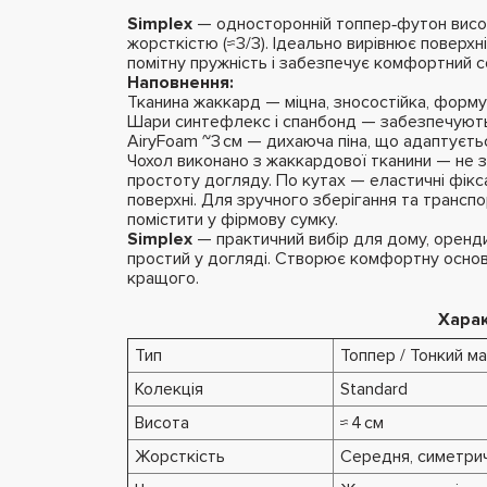
Simplex
— односторонній топпер‑футон висо
жорсткістю (≈3/3). Ідеально вирівнює поверхн
помітну пружність і забезпечує комфортний со
Наповнення:
Тканина жаккард — міцна, зносостійка, форму
Шари синтефлекс і спанбонд — забезпечують в
AiryFoam ~3 см — дихаюча піна, що адаптуєтьс
Чохол виконано з жаккардової тканини — не зн
простоту догляду. По кутах — еластичні фікса
поверхні. Для зручного зберігання та трансп
помістити у фірмову сумку.
Simplex
— практичний вибір для дому, оренди 
простий у догляді. Створює комфортну основ
кращого.
Хара
Тип
Топпер / Тонкий м
Колекція
Standard
Висота
≈ 4 см
Жорсткість
Середня, симетрич