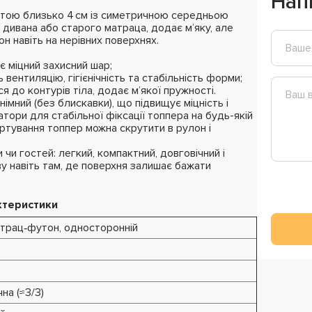
Нап
тою близько 4 см із симетричною середньою
і дивана або старого матраца, додає м’яку, але
н навіть на нерівних поверхнях.
є міцний захисний шар;
ентиляцію, гігієнічність та стабільність форми;
я до контурів тіла, додає м’якої пружності.
імний (без блискавки), що підвищує міцність і
тори для стабільної фіксації топпера на будь-якій
ортування топпер можна скрутити в рулон і
чи гостей: легкий, компактний, довговічний і
у навіть там, де поверхня залишає бажати
ктеристики
атрац‑футон, односторонній
на (≈3/3)