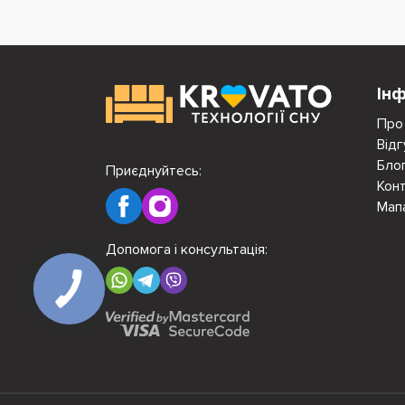
Ін
Про
Відг
Бло
Приєднуйтесь:
Кон
Мап
Допомога і консультація: