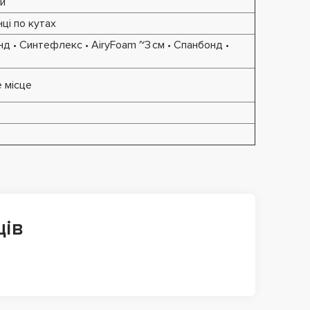
ий
ці по кутах
д • Синтефлекс • AiryFoam ~3 см • Спанбонд •
е місце
ців