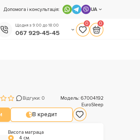
Допомога і консультація:
UA
0
0
Щодня з 9:00 до 18:00
067 929-45-45
050 133-45-45
093 170-75-45
Відгуки: 0
Модель: 67004192
EuroSleep
и
В кредит
Висота матраца
4 см.