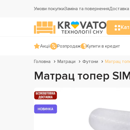
Умови покупки
Заміна та повернення
Доставка 
Кат
Акції
Розпродаж
Купити в кредит
Головна
Матраци
Футони
Матрац топ
Матрац топер SI