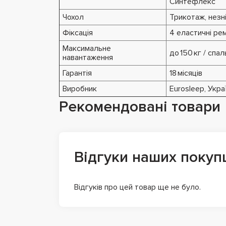
Синтефлекс
Чохол
Трикотаж, незн
Фіксація
4 еластичні рем
Максимальне
до 150 кг / спа
навантаження
Гарантія
18 місяців
Виробник
Eurosleep, Укра
Рекомендовані товари
Відгуки наших покуп
Відгуків про цей товар ще не було.