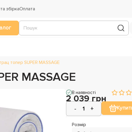
та збірка
Оплата
алог
трац топер SUPER MASSAGE
UPER MASSAGE
В наявності
2 039 грн
Купит
Розмір