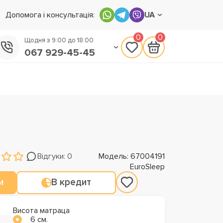
Допомога і консультація:
UA
0
0
Щодня з 9:00 до 18:00
067 929-45-45
050 133-45-45
093 170-75-45
Відгуки: 0
Модель: 67004191
EuroSleep
и
В кредит
Висота матраца
6 см.