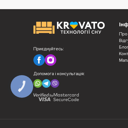
Ін
Про
Відг
Бло
Приєднуйтесь:
Кон
Мап
Допомога і консультація:
КНОПКА
ЗВ'ЯЗКУ