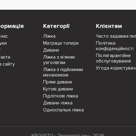
формація
Категорії
Клієнтам
 нас
Ліжка
Часто задавані пи
уки
Матраци топери
Політика
конфіденційності
г
Дивани
Післягарантійне
такти
Ліжка з м'яким
обслуговування
узголів'ям
а сайту
Угода користувач
Ліжка з підйомним
механізмом
Прямі дивани
Кутові дивани
Підліткові ліжка
Дивани-ліжка
Односпальні ліжка
KROVATO - Технології сну - 2026