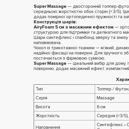
Super Massage
— двосторонній топпер‑футон
середньою жорсткістю обох сторін (≈ 3/5). Ід
додає помірної ортопедичної пружності та за
Конструкція шарів:
AiryFoam 5 см з масажним ефектом
— орто
структурою для підтримки та делікатного ма
Шари синтефлекс і спанбонд зверху та знизу 
наповнювача.
Чохол із трикотажної тканини — м’який, дихаюч
надійної фіксації на поверхні. Для зручного з
постачається з фірмовою сумкою.
Super Massage
— ідеальний вибір для дому, 
поверхню, додає масажний ефект, компактний у
Хара
Тип
Топпер / Футон
Серія
Massage
Висота
6 см
Жорсткість
Середня (≈3/5)
Синтефлекс • С
Наповнення