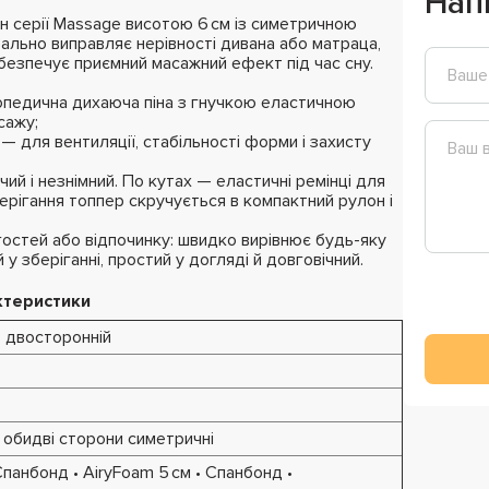
Нап
 серії Massage висотою 6 см із симетричною
еально виправляє нерівності дивана або матраца,
безпечує приємний масажний ефект під час сну.
педична дихаюча піна з гнучкою еластичною
сажу;
— для вентиляції, стабільності форми і захисту
ий і незнімний. По кутах — еластичні ремінці для
берігання топпер скручується в компактний рулон і
гостей або відпочинку: швидко вирівнює будь-яку
 зберіганні, простий у догляді й довговічний.
ктеристики
, двосторонній
, обидві сторони симетричні
панбонд • AiryFoam 5 см • Спанбонд •