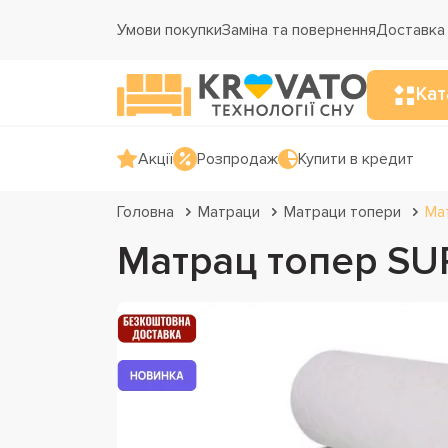
Умови покупки
Заміна та повернення
Доставка 
Кат
Акції
Розпродаж
Купити в кредит
Головна
Матраци
Матраци топери
Ма
Матрац топер S