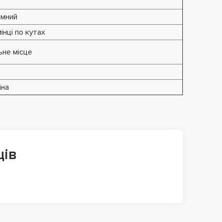
імний
інці по кутах
льне місце
їна
ців