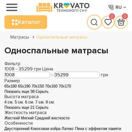
RU
0
0
Каталог
Матрасы
Односпальные матрасы
Односпальные матрасы
Фильтр
1008
-
35299
грн
Цена
-
грн
Размер
65х180
65х190
70х150
70х160
70х170
Показать еще 38
Скрыть
Высота матраса
4 см.
5 см.
6 см.
7 см.
9 см.
Показать еще 21
Скрыть
Жесткость матраса
Жесткий
Мягкий
Средней жесткости
Особенности
Двусторонний
Кокосовая койра
Латекс
Пена с эффектом памяти