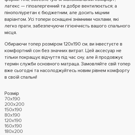
латекс — гіпоалергенний та добре вентилюється; а
пінополіуретан є бюджетним, але досить міцним
варіантом. Усі топери оснащені знімними чохлами, які
легко прати, забезпечуючи гігієнічність вашого спального
місця.
Обираючи топер розміром 120х190 см, ви інвестуєте в
комфортний сон без значних витрат. Цей аксесуар не
тільки покращує відчуття під час сну, але й продовжує
термін служби основного матраца. Замовляйте свій топер
вже сьогодні та насолоджуйтесь новим рівнем комфорту
в своїй спальні!
Розмір
70х190
200х200
150х190
80х190
120х190
160х190
180х200