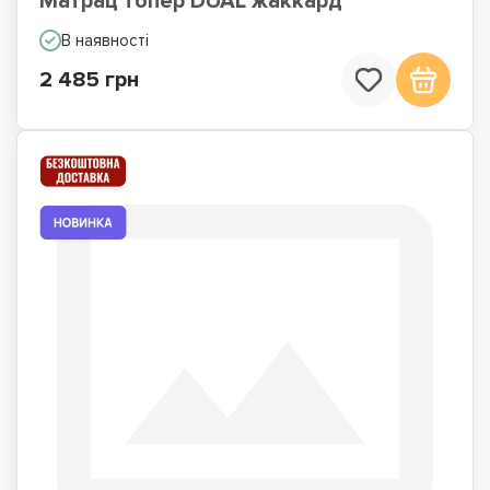
Матрац топер DUAL жаккард
В наявності
2 485 грн