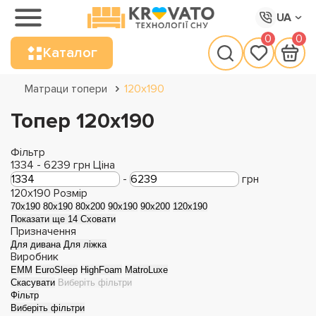
UA
0
0
Каталог
Матраци топери
120х190
Топер 120х190
Фільтр
1334
-
6239
грн
Ціна
-
грн
120x190
Розмір
70x190
80x190
80x200
90x190
90x200
120x190
Показати ще 14
Сховати
Призначення
Для дивана
Для ліжка
Виробник
EMM
EuroSleep
HighFoam
MatroLuxe
Скасувати
Виберіть фільтри
Фільтр
Виберіть фільтри