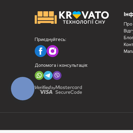
Ін
Про
Відг
Бло
Приєднуйтесь:
Кон
Мап
Допомога і консультація:
КНОПКА
ЗВ'ЯЗКУ