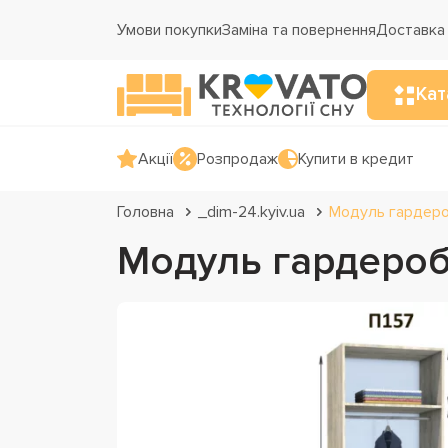
Умови покупки
Заміна та повернення
Доставка 
Кат
Акції
Розпродаж
Купити в кредит
Головна
_dim-24.kyiv.ua
Модуль гардеро
Модуль гардероб