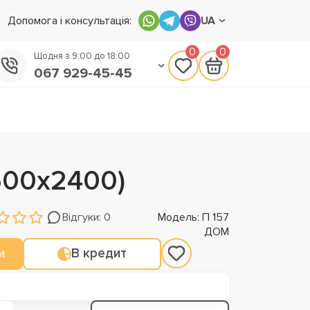
Допомога і консультація:
UA
0
0
Щодня з 9:00 до 18:00
067 929-45-45
050 133-45-45
093 170-75-45
500х2400)
Відгуки: 0
Модель: П 157
ДОМ
и
В кредит