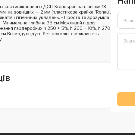
Нап
із сертифікованого ДСП Kronospan завтовшки 18
мм, на зовнішніх — 2 мм (пластикова крайка "Rehau".
катів і гігієнічних укладень. - Проста та зрозуміла
). Мінимальна глибина 35 см Можливий підріз
нання гардеробних h 250 + 5%, h 260 + 10%, h 270
м Всі модулі ідуть без цоколю, є можливість
у
ців