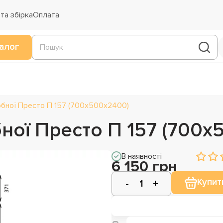
та збірка
Оплата
алог
бної Престо П 157 (700х500х2400)
ної Престо П 157 (700х
В наявності
6 150 грн
Купит