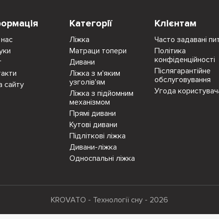
формація
Категорії
Клієнтам
 нас
Ліжка
Часто задавані пи
уки
Матраци топери
Політика
конфіденційності
г
Дивани
Післягарантійне
такти
Ліжка з м'яким
обслуговування
узголів'ям
а сайту
Угода користувач
Ліжка з підйомним
механізмом
Прямі дивани
Кутові дивани
Підліткові ліжка
Дивани-ліжка
Односпальні ліжка
KROVATO - Технології сну - 2026