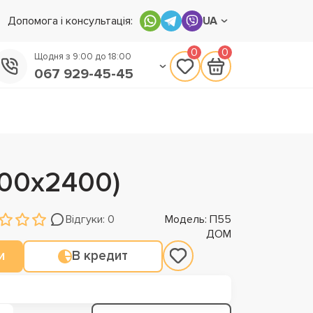
Допомога і консультація:
UA
0
0
Щодня з 9:00 до 18:00
067 929-45-45
050 133-45-45
093 170-75-45
500х2400)
Відгуки: 0
Модель: П55
ДОМ
и
В кредит