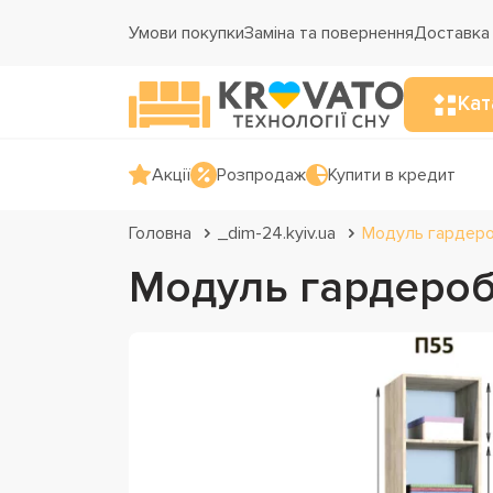
Умови покупки
Заміна та повернення
Доставка 
Кат
Акції
Розпродаж
Купити в кредит
Головна
_dim-24.kyiv.ua
Модуль гардеро
Модуль гардероб