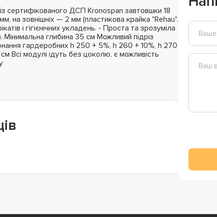
Нап
із сертифікованого ДСП Kronospan завтовшки 18
мм, на зовнішніх — 2 мм (пластикова крайка "Rehau".
катів і гігієнічних укладень. - Проста та зрозуміла
). Мінимальна глибина 35 см Можливий підріз
нання гардеробних h 250 + 5%, h 260 + 10%, h 270
м Всі модулі ідуть без цоколю, є можливість
у
ців