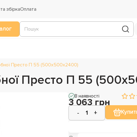
та збірка
Оплата
алог
бної Престо П 55 (500х500х2400)
ної Престо П 55 (500х
В наявності
3 063 грн
Купит