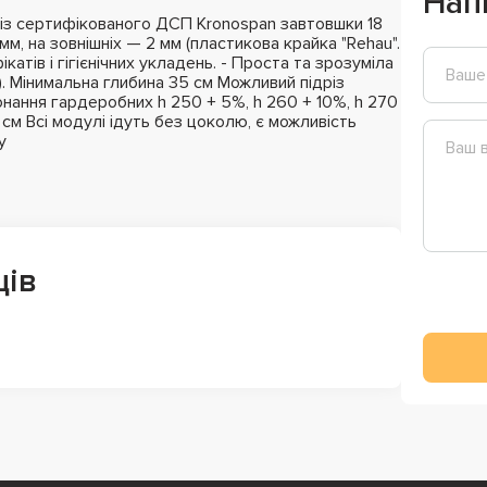
Нап
із сертифікованого ДСП Kronospan завтовшки 18
мм, на зовнішніх — 2 мм (пластикова крайка "Rehau".
катів і гігієнічних укладень. - Проста та зрозуміла
). Мінимальна глибина 35 см Можливий підріз
нання гардеробних h 250 + 5%, h 260 + 10%, h 270
м Всі модулі ідуть без цоколю, є можливість
у
ців