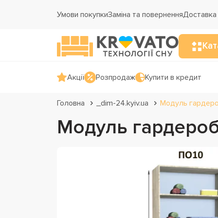
Умови покупки
Заміна та повернення
Доставка 
Кат
Акції
Розпродаж
Купити в кредит
Головна
_dim-24.kyiv.ua
Модуль гардеро
Модуль гардероб