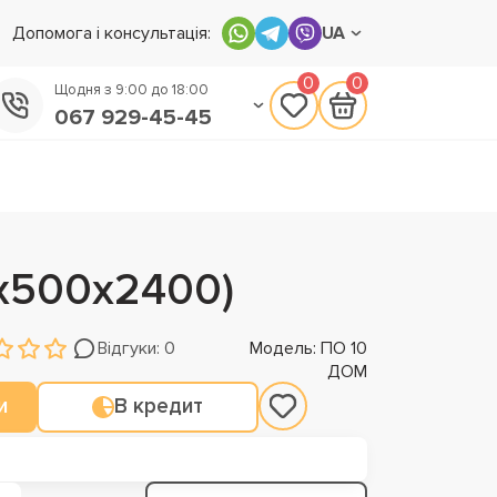
Допомога і консультація:
UA
0
0
Щодня з 9:00 до 18:00
067 929-45-45
050 133-45-45
093 170-75-45
0х500х2400)
Відгуки: 0
Модель: ПО 10
ДОМ
и
В кредит