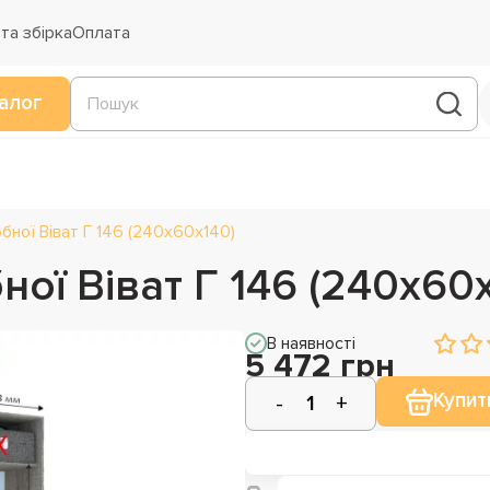
та збірка
Оплата
алог
ної Віват Г 146 (240х60х140)
ої Віват Г 146 (240х60
В наявності
5 472 грн
Купит