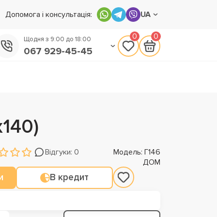
Допомога і консультація:
UA
0
0
Щодня з 9:00 до 18:00
067 929-45-45
050 133-45-45
093 170-75-45
х140)
Відгуки: 0
Модель: Г146
ДОМ
и
В кредит