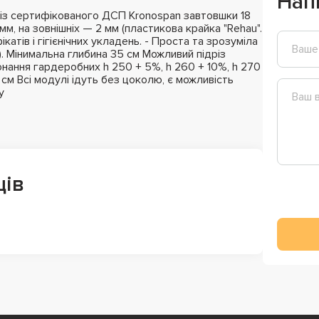
Нап
із сертифікованого ДСП Kronospan завтовшки 18
мм, на зовнішніх — 2 мм (пластикова крайка "Rehau".
катів і гігієнічних укладень. - Проста та зрозуміла
). Мінимальна глибина 35 см Можливий підріз
нання гардеробних h 250 + 5%, h 260 + 10%, h 270
м Всі модулі ідуть без цоколю, є можливість
у
ців