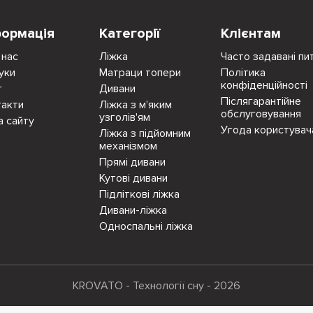
формація
Категорії
Клієнтам
 нас
Ліжка
Часто задавані пи
уки
Матраци топери
Політика
конфіденційності
г
Дивани
Післягарантійне
такти
Ліжка з м'яким
обслуговування
узголів'ям
а сайту
Угода користувач
Ліжка з підйомним
механізмом
Прямі дивани
Кутові дивани
Підліткові ліжка
Дивани-ліжка
Односпальні ліжка
KROVATO - Технології сну - 2026