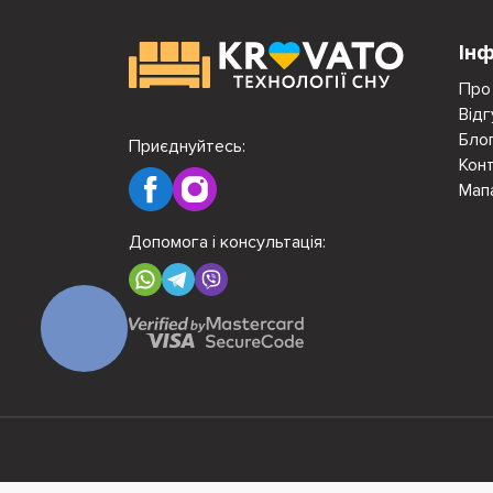
Ін
Про
Відг
Бло
Приєднуйтесь:
Кон
Мап
Допомога і консультація:
КНОПКА
ЗВ'ЯЗКУ