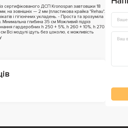
Нап
із сертифікованого ДСП Kronospan завтовшки 18
мм, на зовнішніх — 2 мм (пластикова крайка "Rehau".
катів і гігієнічних укладень. - Проста та зрозуміла
). Мінимальна глибина 35 см Можливий підріз
нання гардеробних h 250 + 5%, h 260 + 10%, h 270
м Всі модулі ідуть без цоколю, є можливість
у
ців