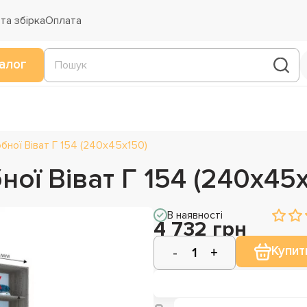
та збірка
Оплата
алог
ної Віват Г 154 (240х45х150)
ої Віват Г 154 (240х45х
В наявності
4 732 грн
Купит