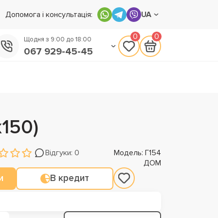
Допомога і консультація:
UA
0
0
Щодня з 9:00 до 18:00
067 929-45-45
050 133-45-45
093 170-75-45
150)
Відгуки: 0
Модель: Г154
ДОМ
и
В кредит