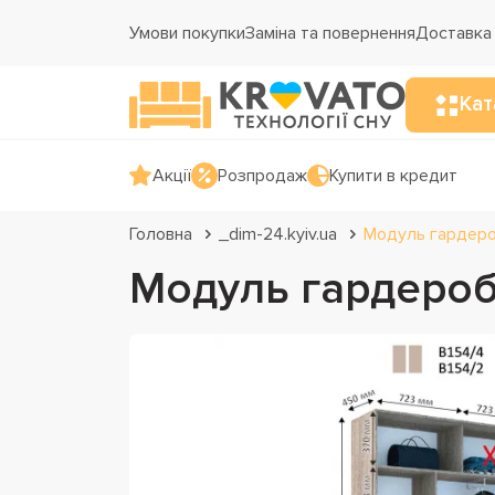
Умови покупки
Заміна та повернення
Доставка 
Кат
Акції
Розпродаж
Купити в кредит
Головна
_dim-24.kyiv.ua
Модуль гардероб
Модуль гардеробн