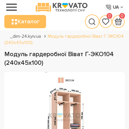
UA
0
0
Каталог
_dim-24.kyiv.ua
Модуль гардеробної Віват Г-ЭКО104
(240х45х100)
Модуль гардеробної Віват Г-ЭКО104
(240х45х100)