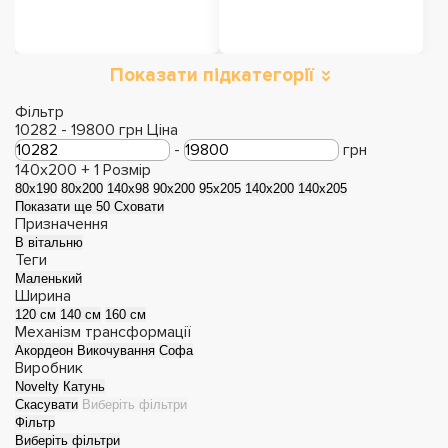
Показати підкатегорії
Розкладні дивани
Дивани з Акції
Фільтр
10282
-
19800
грн
Ціна
-
грн
140x200 +
1
Розмір
80x190
80x200
140х98
90x200
95х205
140x200
140x205
Показати ще 50
Сховати
Призначення
В вітальню
Теги
Маленький
Ширина
120 см
140 см
160 см
Механізм трансформації
Акордеон
Викочування
Софа
Виробник
Прямі дивани
Кутові дивани
Novelty
Катунь
Скасувати
Виберіть фільтри
Фільтр
Виберіть фільтри