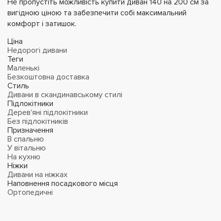
Не пропустіть можливість купити диван 140 на 200 см за
вигідною ціною та забезпечити собі максимальний
комфорт і затишок.
Ціна
Недорогі дивани
Теги
Маленькі
Безкоштовна доставка
Стиль
Дивани в скандинавському стилі
Підлокітники
Дерев'яні підлокітники
Без підлокітників
Призначення
В спальню
У вітальню
На кухню
Ніжки
Дивани на ніжках
Наповнення посадкового місця
Ортопедичні