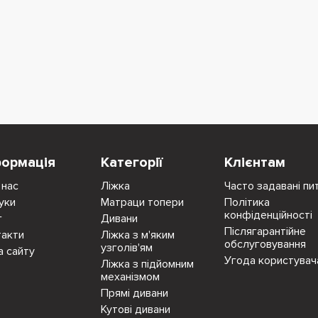
формація
Категорії
Клієнтам
 нас
Ліжка
Часто задавані пи
уки
Матраци топери
Політика
конфіденційності
г
Дивани
Післягарантійне
такти
Ліжка з м'яким
обслуговування
узголів'ям
а сайту
Угода користувач
Ліжка з підйомним
механізмом
Прямі дивани
Кутові дивани