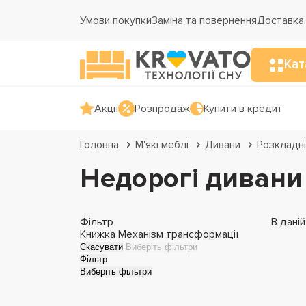
Умови покупки
Заміна та повернення
Доставка 
Кат
Акції
Розпродаж
Купити в кредит
Головна
М'які меблі
Дивани
Розкладні
Недорогі дивани
Фільтр
В дані
Книжка
Механізм трансформації
Скасувати
Виберіть фільтри
Фільтр
Виберіть фільтри