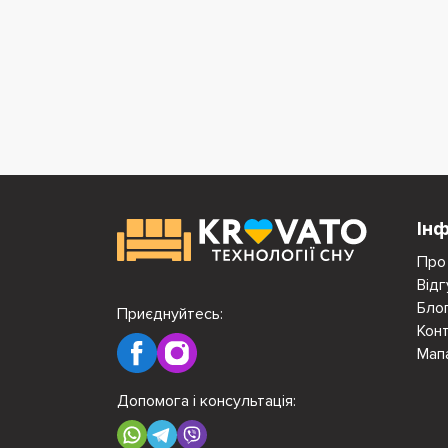
Ін
Про
Відг
Бло
Приєднуйтесь:
Кон
Мап
Допомога і консультація: