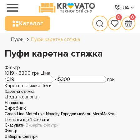
UA
0
0
Каталог
Пуфи
Пуфи каретна стяжка
Пуфи каретна стяжка
Фільтр
1019
-
5300
грн
Ціна
-
грн
Каретна стяжка
Теги
Каретна стяжка
Додаткові опції
На ніжках
Виробник
Green Line
MatroLuxe
Novelty
Городок мебель
МегаМебель
Показати ще 1
Сховати
Скасувати
Виберіть фільтри
Фільтр
Виберіть фільтри