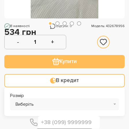
В наявності
Відгуки: 0
Модель: 432678956
534 грн
Купити
В кредит
Розмір
Виберіть