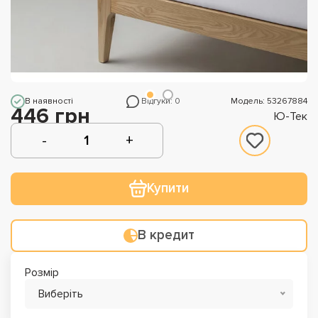
В наявності
Відгуки: 0
Модель: 53267884
446 грн
Ю-Тек
Купити
В кредит
Розмір
Виберіть