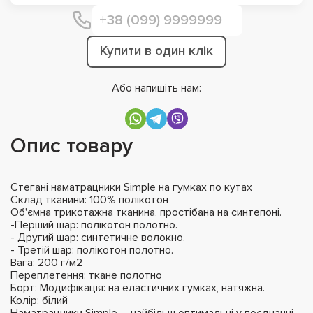
Купити в один клік
Або напишіть нам:
Опис товару
Стегані наматрацники Simple на гумках по кутах
Склад тканини: 100% полікотон
Об'ємна трикотажна тканина, простібана на синтепоні.
-Перший шар: полікотон полотно.
- Другий шар: синтетичне волокно.
- Третій шар: полікотон полотно.
Вага: 200 г/м2
Переплетення: ткане полотно
Борт: Модифікація: на еластичних гумках, натяжна.
Колір: білий
Наматрацники Simple – найбільш оптимальні у поєднанні