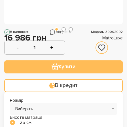
В наявності
Відгуки: 0
Модель: 39002092
16 986 грн
MatroLuxe
Купити
В кредит
Розмір
Виберіть
Висота матраца
25 см.