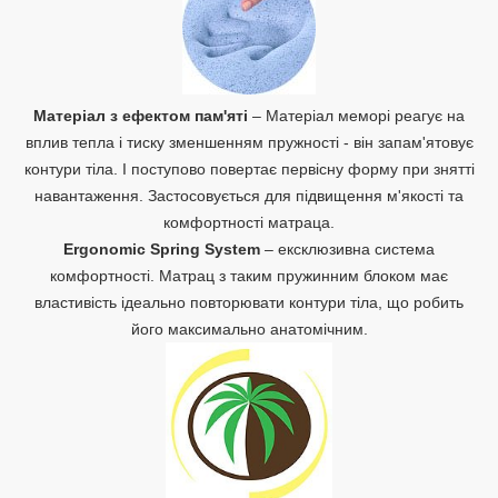
Матеріал з ефектом пам'яті
– Матеріал меморі реагує на
вплив тепла і тиску зменшенням пружності - він запам'ятовує
контури тіла. І поступово повертає первісну форму при знятті
навантаження. Застосовується для підвищення м'якості та
комфортності матраца.
Ergonomic Spring System
– ексклюзивна система
комфортності. Матрац з таким пружинним блоком має
властивість ідеально повторювати контури тіла, що робить
його максимально анатомічним.