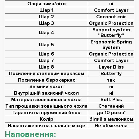
Опція зима/літо
ні
Шар 1
Comfort Layer
Шар 2
Coconut coir
Шар 3
Organic Protection
Support system
Шар 4
''Butterfly''
Ergonomic Spring
Шар 5
System
Шар 6
Organic Protection
Шар 7
Comfort Layer
Шар 8
Layer Bliss
Посилення сталевим каркасом
Butterfly
Посилення Єврокаркас
так
Знімний чохол
ні
Внутрішній захисний чохол
ні
Матеріал зовнішнього чохла
Soft Plus
Тип прошивки зовнішнього чохла
Стеганний
Гарантія на пружинний блок
до 10 років*
Колір
білий з малюнком
Навантаження на спальне місце
Не обмежена
Наповнення: