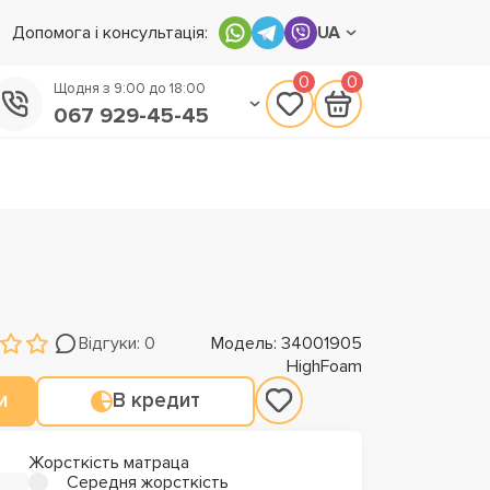
Допомога і консультація:
UA
0
0
Щодня з 9:00 до 18:00
067 929-45-45
050 133-45-45
093 170-75-45
Відгуки: 0
Модель: 34001905
HighFoam
и
В кредит
Жорсткість матраца
Середня жорсткість