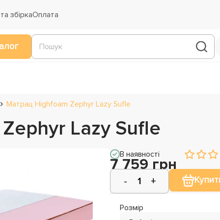
та збірка
Оплата
алог
Матрац Highfoam Zephyr Lazy Sufle
Zephyr Lazy Sufle
В наявності
7 759 грн
Купит
Розмір