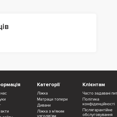
ців
формація
Категорії
Клієнтам
 нас
Ліжка
Часто задавані пи
уки
Матраци топери
Політика
конфіденційності
г
Дивани
Післягарантійне
такти
Ліжка з м'яким
обслуговування
узголів'ям