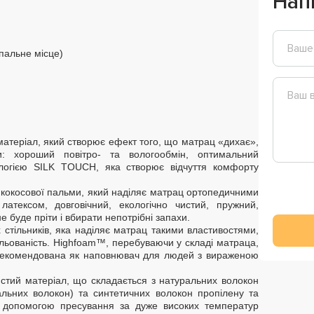
Нап
пальне місце)
атеріал, який створює ефект того, що матрац «дихає»,
: хороший повітро- та вологообмін, оптимальний
ологією SILK TOUCH, яка створює відчуття комфорту
з кокосової пальми, який наділяє матрац ортопедичними
латексом, довговічний, екологічно чистий, пружний,
е буде пріти і вбирати непотрібні запахи.
 стільників, яка наділяє матрац такими властивостями,
нтильованість. Highfoam™, перебуваючи у складі матраца,
ж рекомендована як наповнювач для людей з вираженою
истий матеріал, що складається з натуральних волокон
альних волокон) та синтетичних волокон пропілену та
за допомогою пресування за дуже високих температур