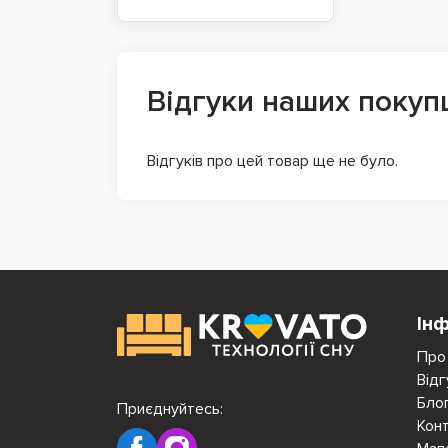
Відгуки наших покуп
Відгуків про цей товар ще не було.
Ін
Про
Відг
Бло
Приєднуйтесь:
Кон