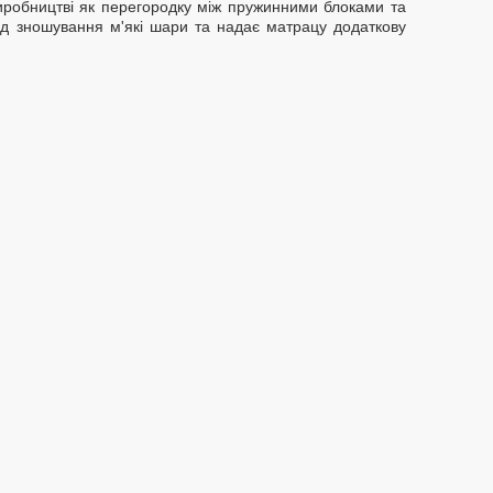
иробництві як перегородку між пружинними блоками та
д зношування м'які шари та надає матрацу додаткову