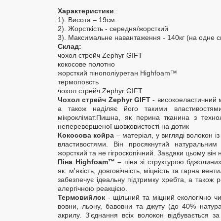
Характеристики
:
1). Висота – 19см.
2). Жорсткість - середня/жорсткий
3). Максимальне навантаження - 140кг (на одне с
Склад:
чохол стрейч Zephyr GIFT
кокосове полотно
жорсткий пінополіуретан Highfoam™
термоповсть
чохол стрейч Zephyr GIFT
Чохол стрейч Zephyr GIFT
- високоеластичний м
а також наділяє його такими властивостями
мікроклімат.Пишна, як перина тканина з техн
неперевершеної шовковистості на дотик
Кокосова койра
– матеріал, у вигляді волокон і
властивостями. Він просякнутий натуральним 
жорсткий та не гігроскопічний. Завдяки цьому він н
Піна Highfoam™ –
піна зі структурою бджолиних
як: м'якість, довговічність, міцність та гарна ве
забезпечує ідеальну підтримку хребта, а тако
алергічною реакцією.
Термовийлок
- щільний та міцний екологічно ч
вовни, льону, бавовни та джуту (до 40% натур
акрилу. З'єднання всіх волокон відбувається 