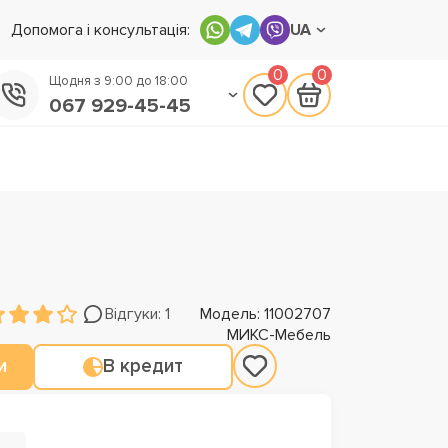
Допомога і консультація:
UA
0
0
Щодня з 9:00 до 18:00
067 929-45-45
050 133-45-45
093 170-75-45
Відгуки: 1
Модель: 11002707
МИКС-Мебель
и
В кредит