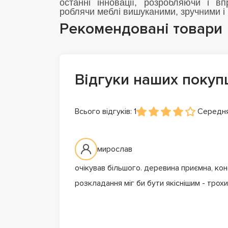
останні інновації, розробляючи і в
роблячи меблі вишуканими, зручними 
Рекомендовані товари
Відгуки наших покуп
Всього відгуків: 1
Середня
мирослав
очікував більшого. деревина приємна, ко
розкладання міг би бути якіснішим - трох