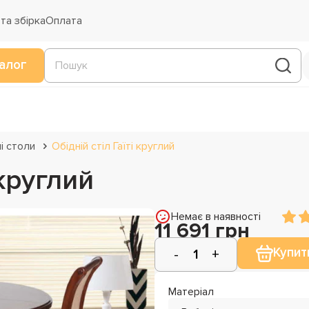
та збірка
Оплата
алог
і столи
Обідній стіл Гаїті круглий
 круглий
Немає в наявності
11 691 грн
Купит
Матеріал