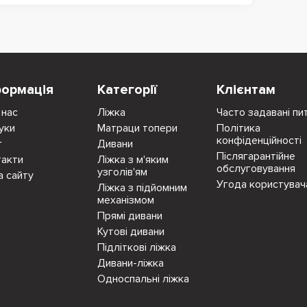
формація
Категорії
Клієнтам
 нас
Ліжка
Часто задавані пи
уки
Матраци топери
Політика
конфіденційності
г
Дивани
Післягарантійне
такти
Ліжка з м'яким
обслуговування
узголів'ям
а сайту
Угода користувач
Ліжка з підйомним
механізмом
Прямі дивани
Кутові дивани
Підліткові ліжка
Дивани-ліжка
Односпальні ліжка