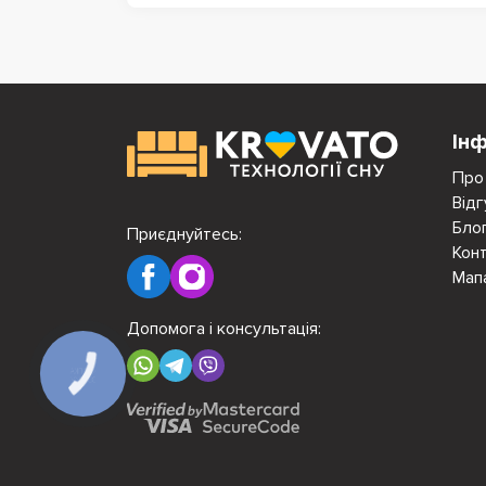
Ін
Про
Відг
Бло
Приєднуйтесь:
Кон
Мап
Допомога і консультація:
КНОПКА
ЗВ'ЯЗКУ