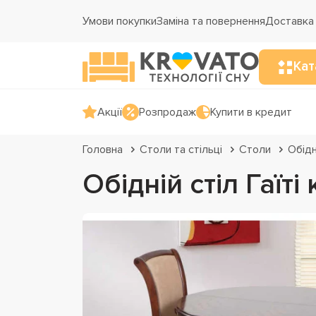
Умови покупки
Заміна та повернення
Доставка 
Кат
Акції
Розпродаж
Купити в кредит
Головна
Столи та стільці
Столи
Обідн
Обідній стіл Гаїті