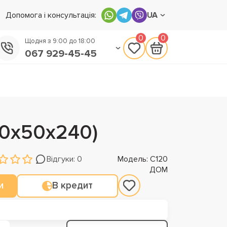
Допомога і консультація:
UA
0
0
Щодня з 9:00 до 18:00
067 929-45-45
050 133-45-45
093 170-75-45
20х50х240)
Відгуки: 0
Модель: С120
ДОМ
и
В кредит