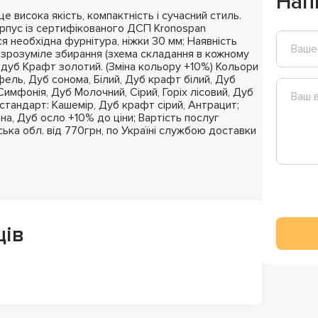
Нап
 висока якість, компактність і сучасний стиль.
рпус із сертифікованого ДСП Kronospan
ся необхідна фурнітура, ніжки 30 мм; Наявність
та зрозуміле збирання (зхема складання в кожному
й, дуб Крафт золотий. (Зміна кольору +10%) Кольори
ель, Дуб сонома, Білий, Дуб крафт білий, Дуб
имфонія, Дуб Молочний, Сірий, Горіх лісовий, Дуб
естандарт: Кашемір, Дуб крафт сірий, Антрацит;
на, Дуб осло +10% до ціни; Вартість послуг
вська обл. від 770грн, по Україні службою доставки
ців