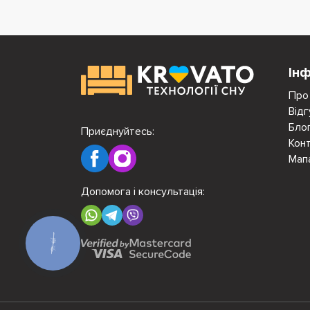
Ін
Про
Відг
Бло
Приєднуйтесь:
Кон
Мап
Допомога і консультація:
КНОПКА
ЗВ'ЯЗКУ