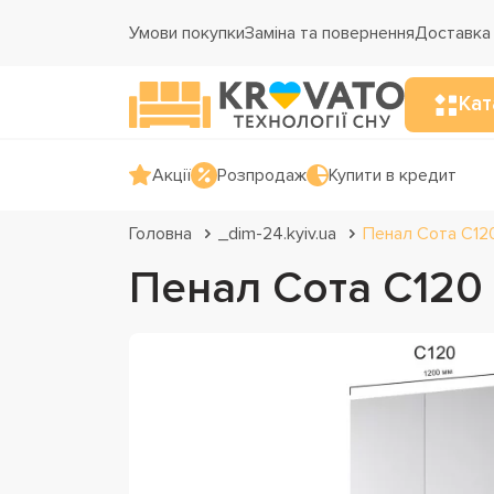
Умови покупки
Заміна та повернення
Доставка 
Кат
Акції
Розпродаж
Купити в кредит
Головна
_dim-24.kyiv.ua
Пенал Сота С120
Пенал Сота С120 