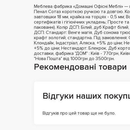
Меблева фабрика «Домашні Офісні Меблі» — це
Пенал Сотаз короткою ручкою та довгою. Ко
завтовшки 18 мм, крайка на торцях - 0,5 мм; В
сертифікатів і гігієнічних укладень; Просте 
пакованні). Колір ДСП: Білий, дуб Крафт біли
ДСП: Стандарт: Венге магія, Дуб сонома трюф
крафт золотий, стандартна. Під замовлення: С
Клондайк, Індастріал, Аляска, +5% до ціни; Н
+5% до ціни; Нестандарт: Блекрок, Дуб корто
доставки, фабрика "ДОМ" : Київ - 770грн, Киї
"Нова Пошта" від 1000грн до 3500грн.
Рекомендовані товари
Відгуки наших покуп
Відгуків про цей товар ще не було.