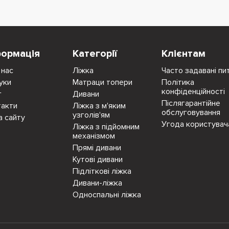
формація
Категорії
Клієнтам
 нас
Ліжка
Часто задавані пи
уки
Матраци топери
Політика
конфіденційності
г
Дивани
Післягарантійне
такти
Ліжка з м'яким
обслуговування
узголів'ям
а сайту
Угода користувач
Ліжка з підйомним
механізмом
Прямі дивани
Кутові дивани
Підліткові ліжка
Дивани-ліжка
Односпальні ліжка