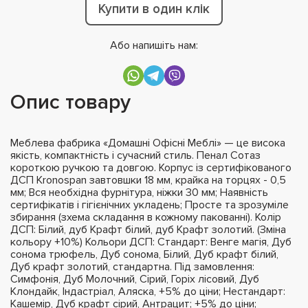
Купити в один клік
Або напишіть нам:
Опис товару
Меблева фабрика «Домашні Офісні Меблі» — це висока
якість, компактність і сучасний стиль. Пенал Сотаз
короткою ручкою та довгою. Корпус із сертифікованого
ДСП Kronospan завтовшки 18 мм, крайка на торцях - 0,5
мм; Вся необхідна фурнітура, ніжки 30 мм; Наявність
сертифікатів і гігієнічних укладень; Просте та зрозуміле
збирання (зхема складання в кожному пакованні). Колір
ДСП: Білий, дуб Крафт білий, дуб Крафт золотий. (Зміна
кольору +10%) Кольори ДСП: Стандарт: Венге магія, Дуб
сонома трюфель, Дуб сонома, Білий, Дуб крафт білий,
Дуб крафт золотий, стандартна. Під замовлення:
Симфонія, Дуб Молочний, Сірий, Горіх лісовий, Дуб
Клондайк, Індастріал, Аляска, +5% до ціни; Нестандарт:
Кашемір, Дуб крафт сірий, Антрацит; +5% до ціни;