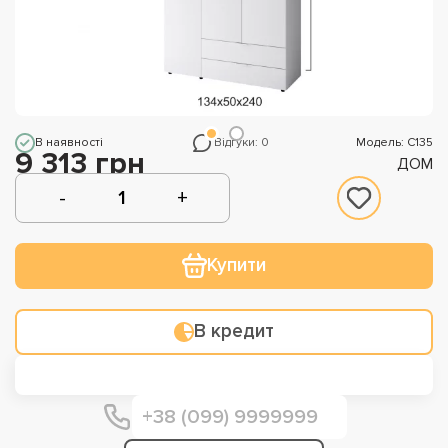
В наявності
Відгуки: 0
Модель: С135
9 313 грн
ДОМ
Купити
В кредит