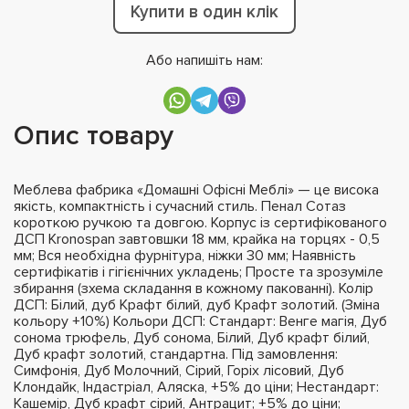
Купити в один клік
Або напишіть нам:
Опис товару
Меблева фабрика «Домашні Офісні Меблі» — це висока
якість, компактність і сучасний стиль. Пенал Сотаз
короткою ручкою та довгою. Корпус із сертифікованого
ДСП Kronospan завтовшки 18 мм, крайка на торцях - 0,5
мм; Вся необхідна фурнітура, ніжки 30 мм; Наявність
сертифікатів і гігієнічних укладень; Просте та зрозуміле
збирання (зхема складання в кожному пакованні). Колір
ДСП: Білий, дуб Крафт білий, дуб Крафт золотий. (Зміна
кольору +10%) Кольори ДСП: Стандарт: Венге магія, Дуб
сонома трюфель, Дуб сонома, Білий, Дуб крафт білий,
Дуб крафт золотий, стандартна. Під замовлення:
Симфонія, Дуб Молочний, Сірий, Горіх лісовий, Дуб
Клондайк, Індастріал, Аляска, +5% до ціни; Нестандарт:
Кашемір, Дуб крафт сірий, Антрацит; +5% до ціни;