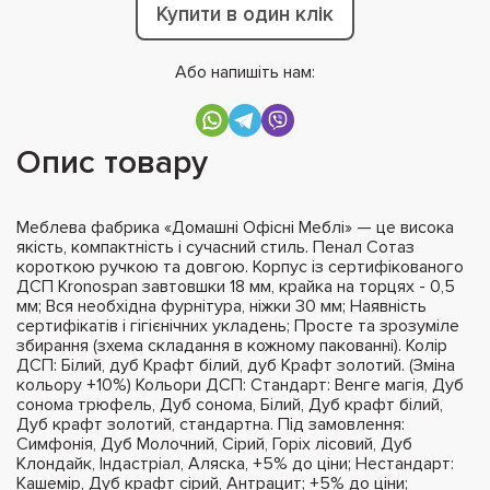
Купити в один клік
Або напишіть нам:
Опис товару
Меблева фабрика «Домашні Офісні Меблі» — це висока
якість, компактність і сучасний стиль. Пенал Сотаз
короткою ручкою та довгою. Корпус із сертифікованого
ДСП Kronospan завтовшки 18 мм, крайка на торцях - 0,5
мм; Вся необхідна фурнітура, ніжки 30 мм; Наявність
сертифікатів і гігієнічних укладень; Просте та зрозуміле
збирання (зхема складання в кожному пакованні). Колір
ДСП: Білий, дуб Крафт білий, дуб Крафт золотий. (Зміна
кольору +10%) Кольори ДСП: Стандарт: Венге магія, Дуб
сонома трюфель, Дуб сонома, Білий, Дуб крафт білий,
Дуб крафт золотий, стандартна. Під замовлення:
Симфонія, Дуб Молочний, Сірий, Горіх лісовий, Дуб
Клондайк, Індастріал, Аляска, +5% до ціни; Нестандарт:
Кашемір, Дуб крафт сірий, Антрацит; +5% до ціни;