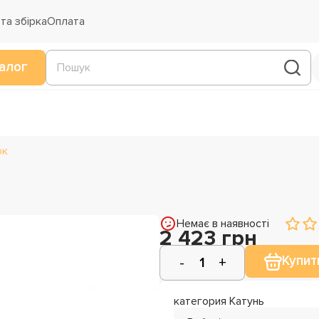
та збірка
Оплата
алог
ок
Немає в наявності
2 423 грн
Купит
категория Катунь