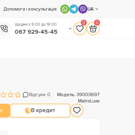
Допомога і консультація:
UA
0
0
Щодня з 9:00 до 18:00
067 929-45-45
050 133-45-45
093 170-75-45
Відгуки: 0
Модель: 39003697
MatroLuxe
и
В кредит