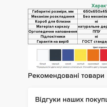
Харак
Габаритні розміри, мм
650х650х4
Механізм розкладання
Без механіз
Короб для білизни
ні
Матеріал каркасу
натуральне де
Ортопедичне наповнення
ППУ
Підлокітники
ні
Гарантія на виріб
ГОСТ станда
Рекомендовані товари
Відгуки наших покуп