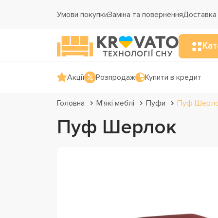
Умови покупки
Заміна та повернення
Доставка 
Кат
Акції
Розпродаж
Купити в кредит
Головна
М'які меблі
Пуфи
Пуф Шерл
Пуф Шерлок