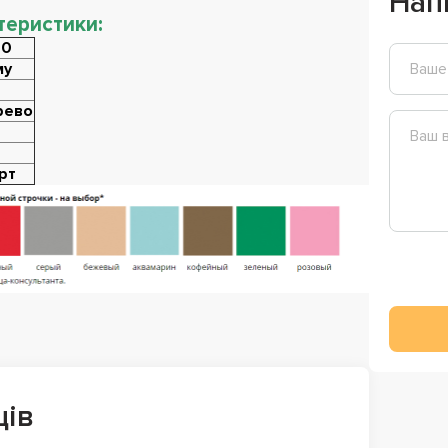
Нап
теристики:
50
му
рево
рт
ців