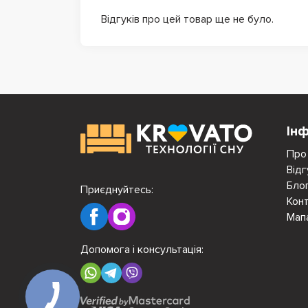
Відгуків про цей товар ще не було.
Ін
Про
Відг
Бло
Приєднуйтесь:
Кон
Мап
Допомога і консультація: