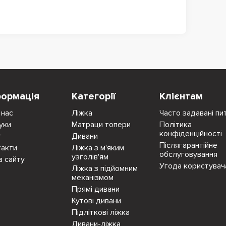
формація
Категорії
Клієнтам
 нас
Ліжка
Часто задавані пи
уки
Матраци топери
Політика
конфіденційності
г
Дивани
Післягарантійне
такти
Ліжка з м'яким
обслуговування
узголів'ям
а сайту
Угода користувач
Ліжка з підйомним
механізмом
Прямі дивани
Кутові дивани
Підліткові ліжка
Дивани-ліжка