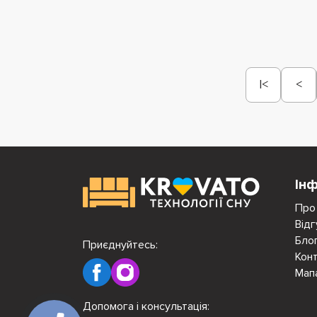
|<
<
Ін
Про
Відг
Бло
Приєднуйтесь:
Кон
Мап
Допомога і консультація: