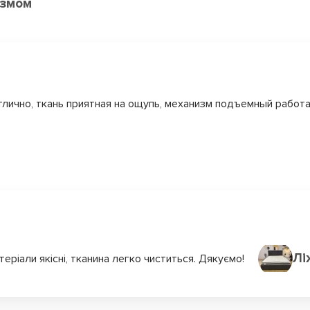
ізмом
тлично, ткань приятная на ощупь, механизм подъемный работ
Лі
еріали якісні, тканина легко чиститься. Дякуємо!