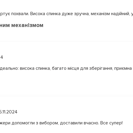
артує похвали. Висока спинка дуже зручна, механізм надійний,
мним механізмом
24
ідеально: висока спинка, багато місця для зберігання, приємна
5.11.2024
джери допомогли з вибором, доставили вчасно. Все супер!