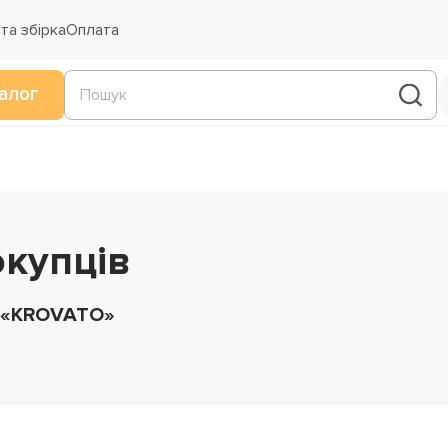
та збірка
Оплата
алог
окупців
у «KROVATO»