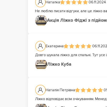
Наталка
06.11.2024
Не люблю писати відгуки, але це ліжко в
Акція Ліжко Фіджі з підйо
Екатерина
06.11.20
Довго шукала ліжко для спальні. Тут усе 
Ліжко Куба
Наталія Петрівна
0
Ліжко відповідає всім очікуванням. Мене