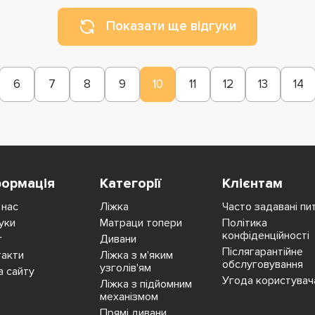
Показати ще відгуки
6
7
8
9
10
11
12
13
14
формація
Категорії
Клієнтам
 нас
Ліжка
Часто задавані пи
уки
Матраци топери
Політика
конфіденційності
г
Дивани
Післягарантійне
такти
Ліжка з м'яким
обслуговування
узголів'ям
а сайту
Угода користувач
Ліжка з підйомним
механізмом
Прямі дивани