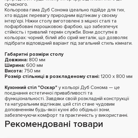
сучасного.
Кольорова гама Дуб Сонома ідеально підійде для тих,
хто віддає перевагу природним відтінкам у своєму
інтер'єрі. Ніжки столу виготовлені з міцної сталі та
пофарбовані порошковою фарбою, що забезпечує
стійкість і тривалий термін служби. Вони доступні в
кольорах: чорний, білий або сірий металік, що дозволяє
підібрати відповідний варіант під загальний стиль кімнати.
Габаритні розміри столу
Довжина:
800 мм
Ширина:
600 мм
Висота:
750 мм
Розмір стільниці в розкладеному стані:
1200 х 800 мм
Кухонний стіл "Оскар"
у кольорі Дуб Сонома — це
поєднання естетичної привабливості та
функціональності. Завдяки своїй розкладній конструкції
та натуральним відтінкам, цей стіл стане чудовим
доповненням будь-якої кухні або обідньої зони,
забезпечуючи комфорт та практичність у використанні.
Рекомендовані товари