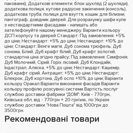
пакованні); Додаткові елементи: блок шухляд (2 шухляди),
додаткова полиця, кутове радіусне закінчення (консоль),
додаткова труба, полиця для взуття, кошик для білизни,
пантограф, довідник дверей. Для розрахунку шафи купе
з нестандартними фасадами - напишіть або
зателефонуйте нашому менеджеру. Варіанти кольору
ДСП корпусу та дверей Стандарт: Під замовлення: +5%
до ціни; Нестандарт: +5% до ціни; Нестандарт: +10% до
ціни; Стандарт: Венге магія, Дуб сонома трюфель, Дуб
сонома, Білий, Дуб крафт білий, Дуб крафт золотий,
стандартна ціна згідно прайсу; Під замовлення: Симфонія,
Дуб Молочний, Сірий, Горіх лісовий, Дуб Клондайк,
Індастріал, Аляска, +5% до ціни; Нестандарт: Кашемір,
Дуб крафт сірий, Антрацит; +5% до ціни; Нестандарт:
Блекрок, Дуб кортона, Дуб осло +10% до ціни; Варіанти
кольору Оракал Варіанти виконання фасадів Варіанти
кольору профілю розсувної системи Вартість послуг
службою доставки фабрики "ДОМ": Київ - 770грн.,
Київська обл. від - 770грн + 20 грн\км., по Україні
службою доставки "Нова Пошта" від 1000грн до
3500грн.
Рекомендовані товари