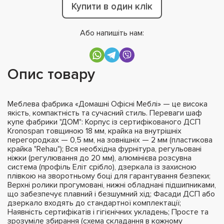
Купити в один клік
Або напишіть нам:
Опис товару
Меблева фабрика «Домашні Офісні Меблі» — це висока
якість, компактність та сучасний стиль. Переваги шаф
купе фабрики "ДОМ": Корпус із сертифікованого ДСП
Kronospan товщиною 18 мм, крайка на внутрішніх
перегородках — 0,5 мм, на зовнішніх — 2 мм (пластикова
крайка "Rehau"); Вся необхідна фурнітура, регульовані
ніжки (регулювання до 20 мм), алюмінієва розсувна
система (профіль Еліт срібло), дзеркала із захисною
плівкою на зворотньому боці для гарантування безпеки;
Верхні ролики прогумовані, нижні обладнані підшипниками,
що забезпечує плавний і безшумний хід; Фасади ДСП або
дзеркало входять до стандартної комплектації;
Наявність сертифікатів і гігієнічних укладень; Просте та
зрозуміле збирання (схема складання в кожному