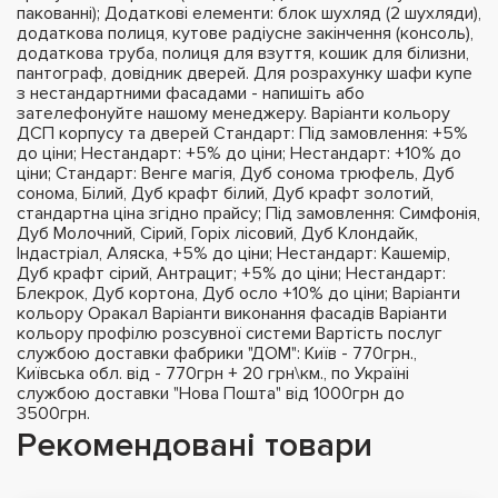
пакованні); Додаткові елементи: блок шухляд (2 шухляди),
додаткова полиця, кутове радіусне закінчення (консоль),
додаткова труба, полиця для взуття, кошик для білизни,
пантограф, довідник дверей. Для розрахунку шафи купе
з нестандартними фасадами - напишіть або
зателефонуйте нашому менеджеру. Варіанти кольору
ДСП корпусу та дверей Стандарт: Під замовлення: +5%
до ціни; Нестандарт: +5% до ціни; Нестандарт: +10% до
ціни; Стандарт: Венге магія, Дуб сонома трюфель, Дуб
сонома, Білий, Дуб крафт білий, Дуб крафт золотий,
стандартна ціна згідно прайсу; Під замовлення: Симфонія,
Дуб Молочний, Сірий, Горіх лісовий, Дуб Клондайк,
Індастріал, Аляска, +5% до ціни; Нестандарт: Кашемір,
Дуб крафт сірий, Антрацит; +5% до ціни; Нестандарт:
Блекрок, Дуб кортона, Дуб осло +10% до ціни; Варіанти
кольору Оракал Варіанти виконання фасадів Варіанти
кольору профілю розсувної системи Вартість послуг
службою доставки фабрики "ДОМ": Київ - 770грн.,
Київська обл. від - 770грн + 20 грн\км., по Україні
службою доставки "Нова Пошта" від 1000грн до
3500грн.
Рекомендовані товари