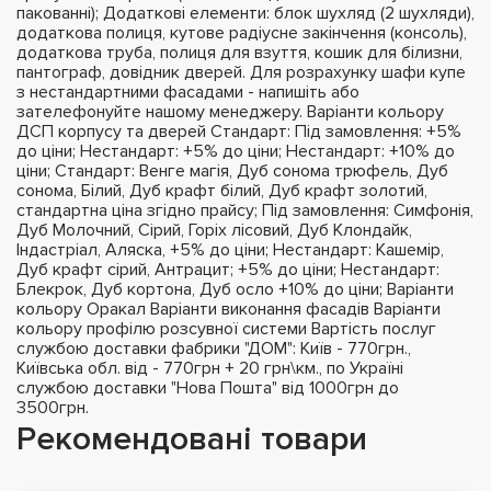
пакованні); Додаткові елементи: блок шухляд (2 шухляди),
додаткова полиця, кутове радіусне закінчення (консоль),
додаткова труба, полиця для взуття, кошик для білизни,
пантограф, довідник дверей. Для розрахунку шафи купе
з нестандартними фасадами - напишіть або
зателефонуйте нашому менеджеру. Варіанти кольору
ДСП корпусу та дверей Стандарт: Під замовлення: +5%
до ціни; Нестандарт: +5% до ціни; Нестандарт: +10% до
ціни; Стандарт: Венге магія, Дуб сонома трюфель, Дуб
сонома, Білий, Дуб крафт білий, Дуб крафт золотий,
стандартна ціна згідно прайсу; Під замовлення: Симфонія,
Дуб Молочний, Сірий, Горіх лісовий, Дуб Клондайк,
Індастріал, Аляска, +5% до ціни; Нестандарт: Кашемір,
Дуб крафт сірий, Антрацит; +5% до ціни; Нестандарт:
Блекрок, Дуб кортона, Дуб осло +10% до ціни; Варіанти
кольору Оракал Варіанти виконання фасадів Варіанти
кольору профілю розсувної системи Вартість послуг
службою доставки фабрики "ДОМ": Київ - 770грн.,
Київська обл. від - 770грн + 20 грн\км., по Україні
службою доставки "Нова Пошта" від 1000грн до
3500грн.
Рекомендовані товари