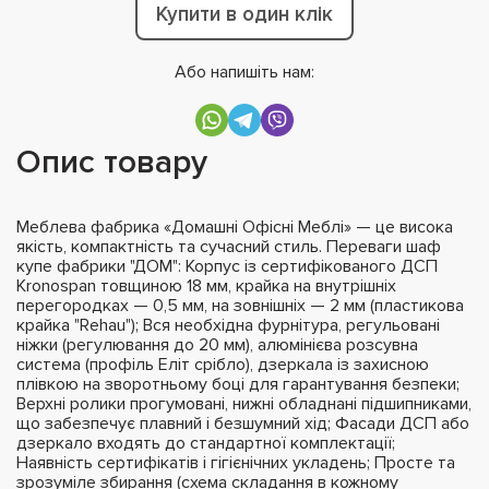
Купити в один клік
Або напишіть нам:
Опис товару
Меблева фабрика «Домашні Офісні Меблі» — це висока
якість, компактність та сучасний стиль. Переваги шаф
купе фабрики "ДОМ": Корпус із сертифікованого ДСП
Kronospan товщиною 18 мм, крайка на внутрішніх
перегородках — 0,5 мм, на зовнішніх — 2 мм (пластикова
крайка "Rehau"); Вся необхідна фурнітура, регульовані
ніжки (регулювання до 20 мм), алюмінієва розсувна
система (профіль Еліт срібло), дзеркала із захисною
плівкою на зворотньому боці для гарантування безпеки;
Верхні ролики прогумовані, нижні обладнані підшипниками,
що забезпечує плавний і безшумний хід; Фасади ДСП або
дзеркало входять до стандартної комплектації;
Наявність сертифікатів і гігієнічних укладень; Просте та
зрозуміле збирання (схема складання в кожному